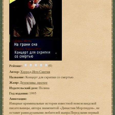
Рейтинг:
(0)
Автор:
Хэррод-Иглз Синтия
Название:
Концерт для скрипки со смертью
Жанр:
Детективы: прочее
Издательский дом:
Полина
Год издания:
1995
Аннотация:
Изящные криминальные истории известной новозеландской
писательницы, автора знаменитой «Династии Морлэндов», не
оставят равнодушными любителей жанра.Перед вами первый