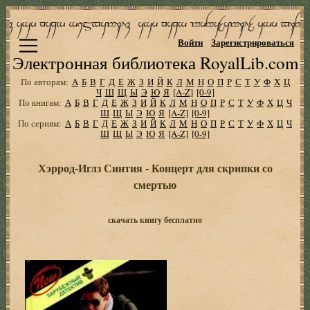
Войти
Зарегистрироваться
Электронная библиотека RoyalLib.com
По авторам:
А
Б
В
Г
Д
Е
Ж
З
И
Й
К
Л
М
Н
О
П
Р
С
Т
У
Ф
Х
Ц
Ч
Ш
Щ
Ы
Э
Ю
Я
[A-Z]
[0-9]
По книгам:
А
Б
В
Г
Д
Е
Ж
З
И
Й
К
Л
М
Н
О
П
Р
С
Т
У
Ф
Х
Ц
Ч
Ш
Щ
Ы
Э
Ю
Я
[A-Z]
[0-9]
По сериям:
А
Б
В
Г
Д
Е
Ж
З
И
Й
К
Л
М
Н
О
П
Р
С
Т
У
Ф
Х
Ц
Ч
Ш
Щ
Ы
Э
Ю
Я
[A-Z]
[0-9]
Хэррод-Иглз Синтия - Концерт для скрипки со
смертью
скачать книгу бесплатно