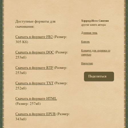
Доступные форматы для
Хэррод-Иглз Синтия
другие книги автора:
скачивания:
Длинная тень
Скачать в формате FB2
(Размер:
305 Кб)
Князек
Концерт для скрипки со
Скачать в формате DOC
(Размер:
смертью
253кб)
Некрочип
Скачать в формате RTF
(Размер:
253кб)
Поделиться
Скачать в формате TXT
(Размер:
252кб)
Скачать в формате HTML
(Размер: 257кб)
Скачать в формате EPUB
(Размер:
343кб)