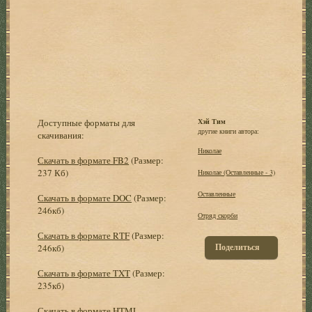
Доступные форматы для
Хэй Тим
другие книги автора:
скачивания:
Николае
Скачать в формате FB2
(Размер:
237 Кб)
Николае (Оставленные - 3)
Оставленные
Скачать в формате DOC
(Размер:
246кб)
Отряд скорби
Скачать в формате RTF
(Размер:
Поделиться
246кб)
Скачать в формате TXT
(Размер:
235кб)
Скачать в формате HTML