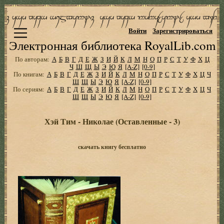
Войти
Зарегистрироваться
Электронная библиотека RoyalLib.com
По авторам:
А
Б
В
Г
Д
Е
Ж
З
И
Й
К
Л
М
Н
О
П
Р
С
Т
У
Ф
Х
Ц
Ч
Ш
Щ
Ы
Э
Ю
Я
[A-Z]
[0-9]
По книгам:
А
Б
В
Г
Д
Е
Ж
З
И
Й
К
Л
М
Н
О
П
Р
С
Т
У
Ф
Х
Ц
Ч
Ш
Щ
Ы
Э
Ю
Я
[A-Z]
[0-9]
По сериям:
А
Б
В
Г
Д
Е
Ж
З
И
Й
К
Л
М
Н
О
П
Р
С
Т
У
Ф
Х
Ц
Ч
Ш
Щ
Ы
Э
Ю
Я
[A-Z]
[0-9]
Хэй Тим - Николае (Оставленные - 3)
скачать книгу бесплатно