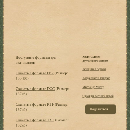
Доступные форматы для
Хилл Сьюзен
другие книги автора:
скачивания:
Женщина в черном
Скачать в формате FB2
(Размер:
133 Кб)
Когда поют и танцуют
Миссис де Уинтер
Скачать в формате DOC
(Размер:
137кб)
Однажды весенней порой
Скачать в формате RTF
(Размер:
Поделиться
137кб)
Скачать в формате TXT
(Размер:
132кб)