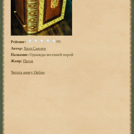
Рейтинг:
(0)
Автор:
Хилл Сьюзен
Название:
Однажды весенней порой
Жанр:
Проза
Читать книгу Online