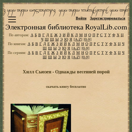
Войти
Зарегистрироваться
Электронная библиотека RoyalLib.com
По авторам:
А
Б
В
Г
Д
Е
Ж
З
И
Й
К
Л
М
Н
О
П
Р
С
Т
У
Ф
Х
Ц
Ч
Ш
Щ
Ы
Э
Ю
Я
[A-Z]
[0-9]
По книгам:
А
Б
В
Г
Д
Е
Ж
З
И
Й
К
Л
М
Н
О
П
Р
С
Т
У
Ф
Х
Ц
Ч
Ш
Щ
Ы
Э
Ю
Я
[A-Z]
[0-9]
По сериям:
А
Б
В
Г
Д
Е
Ж
З
И
Й
К
Л
М
Н
О
П
Р
С
Т
У
Ф
Х
Ц
Ч
Ш
Щ
Ы
Э
Ю
Я
[A-Z]
[0-9]
Хилл Сьюзен - Однажды весенней порой
скачать книгу бесплатно