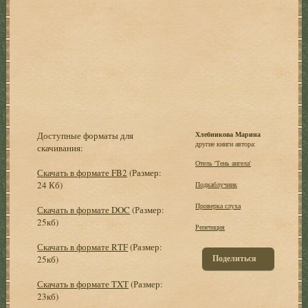
Доступные форматы для
Хлебникова Марина
другие книги автора:
скачивания:
Отель 'Тень ангела'
Скачать в формате FB2
(Размер:
24 Кб)
Подкаблучник
Проверка слуха
Скачать в формате DOC
(Размер:
25кб)
Репетиция
Скачать в формате RTF
(Размер:
Поделиться
25кб)
Скачать в формате TXT
(Размер:
23кб)