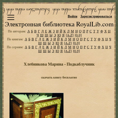
Войти
Зарегистрироваться
Электронная библиотека RoyalLib.com
По авторам:
А
Б
В
Г
Д
Е
Ж
З
И
Й
К
Л
М
Н
О
П
Р
С
Т
У
Ф
Х
Ц
Ч
Ш
Щ
Ы
Э
Ю
Я
[A-Z]
[0-9]
По книгам:
А
Б
В
Г
Д
Е
Ж
З
И
Й
К
Л
М
Н
О
П
Р
С
Т
У
Ф
Х
Ц
Ч
Ш
Щ
Ы
Э
Ю
Я
[A-Z]
[0-9]
По сериям:
А
Б
В
Г
Д
Е
Ж
З
И
Й
К
Л
М
Н
О
П
Р
С
Т
У
Ф
Х
Ц
Ч
Ш
Щ
Ы
Э
Ю
Я
[A-Z]
[0-9]
Хлебникова Марина - Подкаблучник
скачать книгу бесплатно