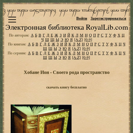
Войти
Зарегистрироваться
Электронная библиотека RoyalLib.com
По авторам:
А
Б
В
Г
Д
Е
Ж
З
И
Й
К
Л
М
Н
О
П
Р
С
Т
У
Ф
Х
Ц
Ч
Ш
Щ
Ы
Э
Ю
Я
[A-Z]
[0-9]
По книгам:
А
Б
В
Г
Д
Е
Ж
З
И
Й
К
Л
М
Н
О
П
Р
С
Т
У
Ф
Х
Ц
Ч
Ш
Щ
Ы
Э
Ю
Я
[A-Z]
[0-9]
По сериям:
А
Б
В
Г
Д
Е
Ж
З
И
Й
К
Л
М
Н
О
П
Р
С
Т
У
Ф
Х
Ц
Ч
Ш
Щ
Ы
Э
Ю
Я
[A-Z]
[0-9]
Хобане Ион - Своего рода пространство
скачать книгу бесплатно