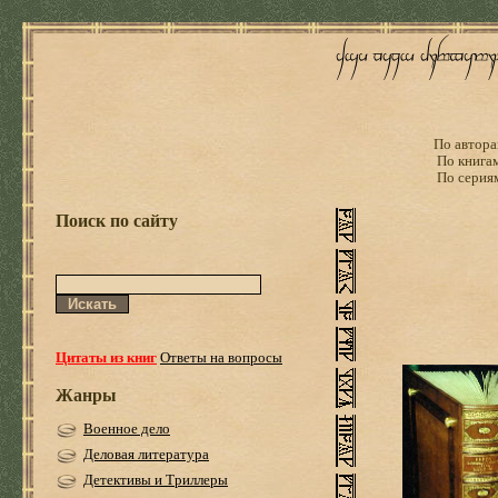
По автора
По книга
По серия
Поиск по сайту
Цитаты из книг
Ответы на вопросы
Жанры
Военное дело
Деловая литература
Детективы и Триллеры