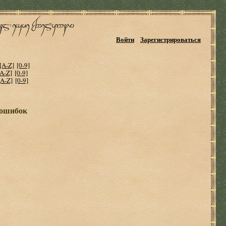
Войти
Зарегистрироваться
[A-Z]
[0-9]
[A-Z]
[0-9]
[A-Z]
[0-9]
 ошибок