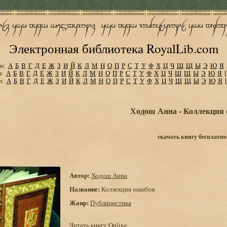
Электронная библиотека RoyalLib.com
м:
А
Б
В
Г
Д
Е
Ж
З
И
Й
К
Л
М
Н
О
П
Р
С
Т
У
Ф
Х
Ц
Ч
Ш
Щ
Ы
Э
Ю
Я
м:
А
Б
В
Г
Д
Е
Ж
З
И
Й
К
Л
М
Н
О
П
Р
С
Т
У
Ф
Х
Ц
Ч
Ш
Щ
Ы
Э
Ю
Я
м:
А
Б
В
Г
Д
Е
Ж
З
И
Й
К
Л
М
Н
О
П
Р
С
Т
У
Ф
Х
Ц
Ч
Ш
Щ
Ы
Э
Ю
Я
Ходош Анна - Коллекция
скачать книгу бесплатно
Автор:
Ходош Анна
Название:
Коллекция ошибок
Жанр:
Публицистика
Читать книгу Online