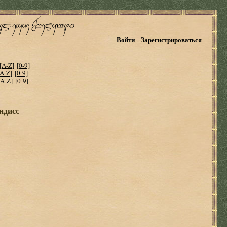
Войти
Зарегистрироваться
[A-Z]
[0-9]
[A-Z]
[0-9]
[A-Z]
[0-9]
ндисс