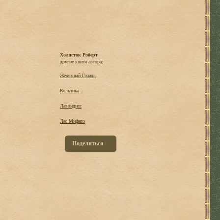
Холдсток Роберт
другие книги автора:
Железный Грааль
Кельтика
Лавондисс
Лес Мифаго
Поделиться