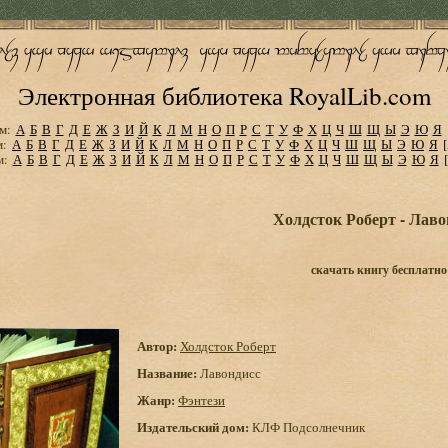
Электронная библиотека RoyalLib.com
м:
А
Б
В
Г
Д
Е
Ж
З
И
Й
К
Л
М
Н
О
П
Р
С
Т
У
Ф
Х
Ц
Ч
Ш
Щ
Ы
Э
Ю
Я
м:
А
Б
В
Г
Д
Е
Ж
З
И
Й
К
Л
М
Н
О
П
Р
С
Т
У
Ф
Х
Ц
Ч
Ш
Щ
Ы
Э
Ю
Я
м:
А
Б
В
Г
Д
Е
Ж
З
И
Й
К
Л
М
Н
О
П
Р
С
Т
У
Ф
Х
Ц
Ч
Ш
Щ
Ы
Э
Ю
Я
Холдсток Роберт - Лаво
скачать книгу бесплатно
Автор:
Холдсток Роберт
Название:
Лавондисс
Жанр:
Фэнтези
Издательский дом:
КЛФ Подсолнечник