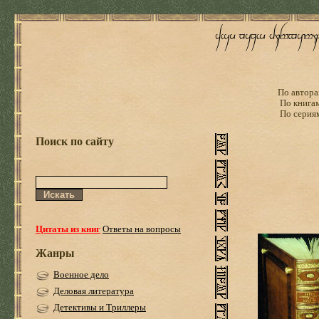
По автора
По книга
По серия
Поиск по сайту
Цитаты из книг
Ответы на вопросы
Жанры
Военное дело
Деловая литература
Детективы и Триллеры