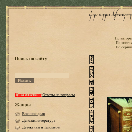
По автора
По книга
По серия
Поиск по сайту
Цитаты из книг
Ответы на вопросы
Жанры
Военное дело
Деловая литература
Детективы и Триллеры