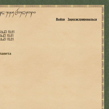
Войти
Зарегистрироваться
[A-Z]
[0-9]
[A-Z]
[0-9]
[A-Z]
[0-9]
ланета