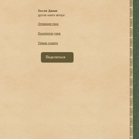
Холли Джоан
другие книги автора:
Летающие глаза
Похитители умов
Тёмная планета
Поделиться