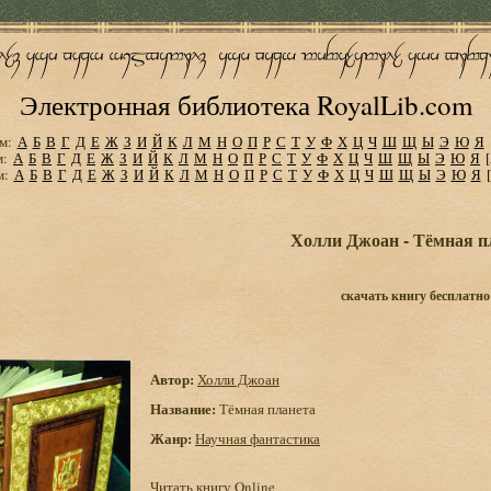
Электронная библиотека RoyalLib.com
м:
А
Б
В
Г
Д
Е
Ж
З
И
Й
К
Л
М
Н
О
П
Р
С
Т
У
Ф
Х
Ц
Ч
Ш
Щ
Ы
Э
Ю
Я
м:
А
Б
В
Г
Д
Е
Ж
З
И
Й
К
Л
М
Н
О
П
Р
С
Т
У
Ф
Х
Ц
Ч
Ш
Щ
Ы
Э
Ю
Я
м:
А
Б
В
Г
Д
Е
Ж
З
И
Й
К
Л
М
Н
О
П
Р
С
Т
У
Ф
Х
Ц
Ч
Ш
Щ
Ы
Э
Ю
Я
Холли Джоан - Тёмная п
скачать книгу бесплатно
Автор:
Холли Джоан
Название:
Тёмная планета
Жанр:
Научная фантастика
Читать книгу Online