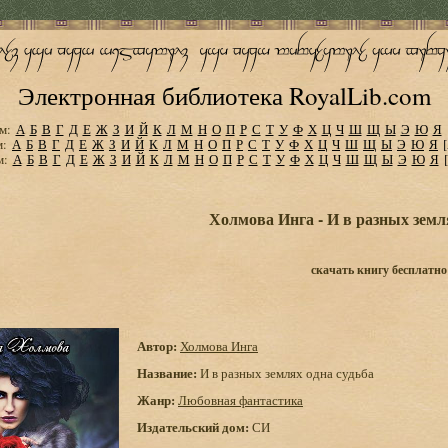
Электронная библиотека RoyalLib.com
м:
А
Б
В
Г
Д
Е
Ж
З
И
Й
К
Л
М
Н
О
П
Р
С
Т
У
Ф
Х
Ц
Ч
Ш
Щ
Ы
Э
Ю
Я
м:
А
Б
В
Г
Д
Е
Ж
З
И
Й
К
Л
М
Н
О
П
Р
С
Т
У
Ф
Х
Ц
Ч
Ш
Щ
Ы
Э
Ю
Я
м:
А
Б
В
Г
Д
Е
Ж
З
И
Й
К
Л
М
Н
О
П
Р
С
Т
У
Ф
Х
Ц
Ч
Ш
Щ
Ы
Э
Ю
Я
Холмова Инга - И в разных земл
скачать книгу бесплатно
Автор:
Холмова Инга
Название:
И в разных землях одна судьба
Жанр:
Любовная фантастика
Издательский дом:
СИ