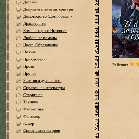
Детское
Документальная литература
Домоводство (Дом и семья)
Драматургия
Компьютеры и Интернет
Любовные романы
Наука, Образование
Поэзия
Приключения
Рейтинг:
Проза
Прочее
Религия и духовность
Справочная литература
Старинное
Техника
Фантастика
Фольклор
Юмор
Список всех жанров