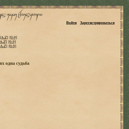
Войти
Зарегистрироваться
[A-Z]
[0-9]
[A-Z]
[0-9]
[A-Z]
[0-9]
ях одна судьба