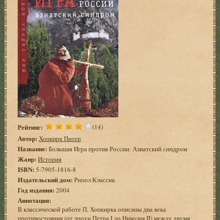
Рейтинг:
(14)
Автор:
Хопкирк Питер
Название:
Большая Игра против России: Азиатский синдром
Жанр:
История
ISBN:
5-7905-1816-8
Издательский дом:
Рипол Классик
Год издания:
2004
Аннотация:
В классической работе П. Хопкирка описаны два века
противостояния (от эпохи Петра I до Николая II) между двумя