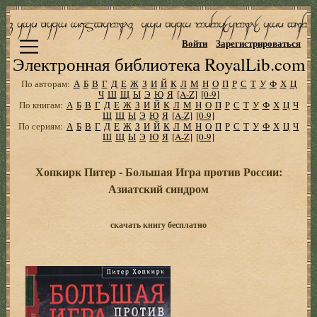
Войти
Зарегистрироваться
Электронная библиотека RoyalLib.com
По авторам:
А
Б
В
Г
Д
Е
Ж
З
И
Й
К
Л
М
Н
О
П
Р
С
Т
У
Ф
Х
Ц
Ч
Ш
Щ
Ы
Э
Ю
Я
[A-Z]
[0-9]
По книгам:
А
Б
В
Г
Д
Е
Ж
З
И
Й
К
Л
М
Н
О
П
Р
С
Т
У
Ф
Х
Ц
Ч
Ш
Щ
Ы
Э
Ю
Я
[A-Z]
[0-9]
По сериям:
А
Б
В
Г
Д
Е
Ж
З
И
Й
К
Л
М
Н
О
П
Р
С
Т
У
Ф
Х
Ц
Ч
Ш
Щ
Ы
Э
Ю
Я
[A-Z]
[0-9]
Хопкирк Питер - Большая Игра против России:
Азиатский синдром
скачать книгу бесплатно