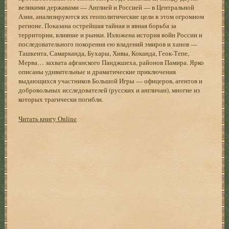
великими державами — Англией и Россией — в Центральной
Азии, анализируются их геополитические цели в этом огромном
регионе. Показана острейшая тайная и явная борьба за
территории, влияние и рынки. Изложена история войн России и
последовательного покорения ею владений эмиров и ханов —
Ташкента, Самарканда, Бухары, Хивы, Коканда, Геок-Тепе,
Мерва… захвата афганского Панджшеха, районов Памира. Ярко
описаны удивительные и драматические приключения
выдающихся участников Большой Игры — офицеров, агентов и
добровольных исследователей (русских и англичан), многие из
которых трагически погибли.
Читать книгу Online