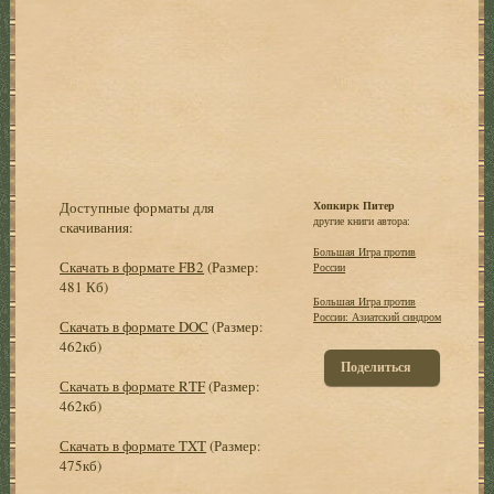
Доступные форматы для
Хопкирк Питер
другие книги автора:
скачивания:
Большая Игра против
Скачать в формате FB2
(Размер:
России
481 Кб)
Большая Игра против
России: Азиатский синдром
Скачать в формате DOC
(Размер:
462кб)
Поделиться
Скачать в формате RTF
(Размер:
462кб)
Скачать в формате TXT
(Размер:
475кб)