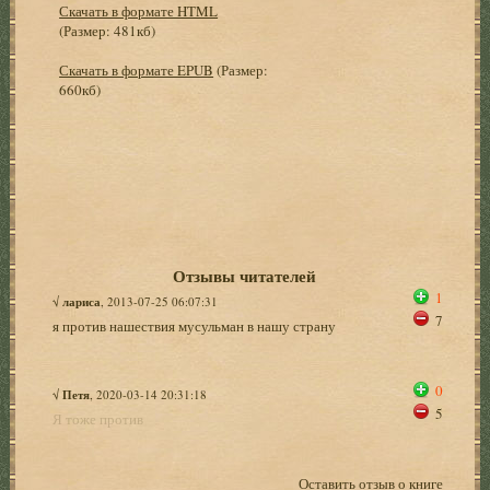
Скачать в формате HTML
(Размер: 481кб)
Скачать в формате EPUB
(Размер:
660кб)
Отзывы читателей
1
√
лариса
, 2013-07-25 06:07:31
7
я против нашествия мусульман в нашу страну
0
√
Петя
, 2020-03-14 20:31:18
5
Я тоже против
Оставить отзыв о книге