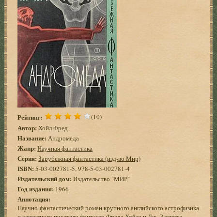
Рейтинг:
(10)
Автор:
Хойл Фред
Название:
Андромеда
Жанр:
Научная фантастика
Серия:
Зарубежная фантастика (изд-во Мир)
ISBN:
5-03-002781-5, 978-5-03-002781-4
Издательский дом:
Издательство "МИР"
Год издания:
1966
Аннотация:
Научно-фантастический роман крупного английского астрофизика
и известного писателя-фантаста Фреда Хойла и Дж. Эллиота,