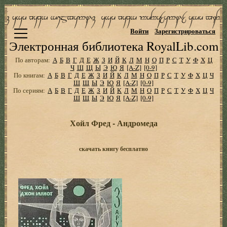
Войти
Зарегистрироваться
Электронная библиотека RoyalLib.com
По авторам:
А
Б
В
Г
Д
Е
Ж
З
И
Й
К
Л
М
Н
О
П
Р
С
Т
У
Ф
Х
Ц
Ч
Ш
Щ
Ы
Э
Ю
Я
[A-Z]
[0-9]
По книгам:
А
Б
В
Г
Д
Е
Ж
З
И
Й
К
Л
М
Н
О
П
Р
С
Т
У
Ф
Х
Ц
Ч
Ш
Щ
Ы
Э
Ю
Я
[A-Z]
[0-9]
По сериям:
А
Б
В
Г
Д
Е
Ж
З
И
Й
К
Л
М
Н
О
П
Р
С
Т
У
Ф
Х
Ц
Ч
Ш
Щ
Ы
Э
Ю
Я
[A-Z]
[0-9]
Хойл Фред - Андромеда
скачать книгу бесплатно