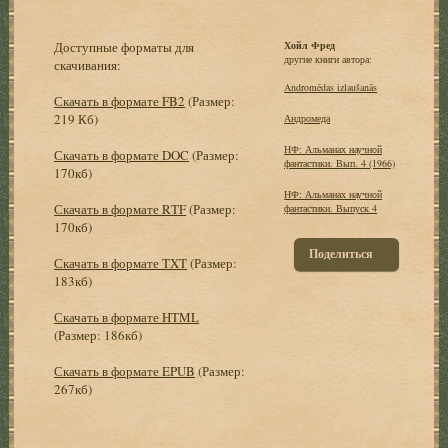
Доступные форматы для
Хойл Фред
другие книги автора:
скачивания:
Andromēdas izlaušanās
Скачать в формате FB2
(Размер:
219 Кб)
Андромеда
НФ: Альманах научной
Скачать в формате DOC
(Размер:
фантастики. Вып. 4 (1966)
170кб)
НФ: Альманах научной
Скачать в формате RTF
(Размер:
фантастики. Выпуск 4
170кб)
Поделиться
Скачать в формате TXT
(Размер:
183кб)
Скачать в формате HTML
(Размер: 186кб)
Скачать в формате EPUB
(Размер:
267кб)