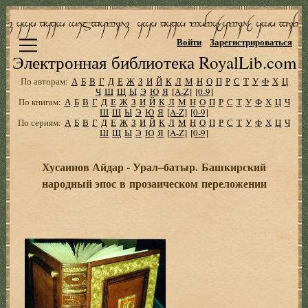
Войти
Зарегистрироваться
Электронная библиотека RoyalLib.com
По авторам:
А
Б
В
Г
Д
Е
Ж
З
И
Й
К
Л
М
Н
О
П
Р
С
Т
У
Ф
Х
Ц
Ч
Ш
Щ
Ы
Э
Ю
Я
[A-Z]
[0-9]
По книгам:
А
Б
В
Г
Д
Е
Ж
З
И
Й
К
Л
М
Н
О
П
Р
С
Т
У
Ф
Х
Ц
Ч
Ш
Щ
Ы
Э
Ю
Я
[A-Z]
[0-9]
По сериям:
А
Б
В
Г
Д
Е
Ж
З
И
Й
К
Л
М
Н
О
П
Р
С
Т
У
Ф
Х
Ц
Ч
Ш
Щ
Ы
Э
Ю
Я
[A-Z]
[0-9]
Хусаинов Айдар - Урал–батыр. Башкирский
народный эпос в прозаическом переложении