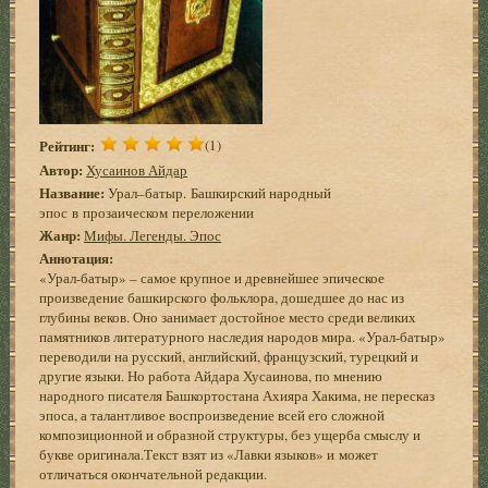
Рейтинг:
(1)
Автор:
Хусаинов Айдар
Название:
Урал–батыр. Башкирский народный
эпос в прозаическом переложении
Жанр:
Мифы. Легенды. Эпос
Аннотация:
«Урал-батыр» – самое крупное и древнейшее эпическое
произведение башкирского фольклора, дошедшее до нас из
глубины веков. Оно занимает достойное место среди великих
памятников литературного наследия народов мира. «Урал-батыр»
переводили на русский, английский, французский, турецкий и
другие языки. Но работа Айдара Хусаинова, по мнению
народного писателя Башкортостана Ахияра Хакима, не пересказ
эпоса, а талантливое воспроизведение всей его сложной
композиционной и образной структуры, без ущерба смыслу и
букве оригинала.Текст взят из «Лавки языков» и может
отличаться окончательной редакции.