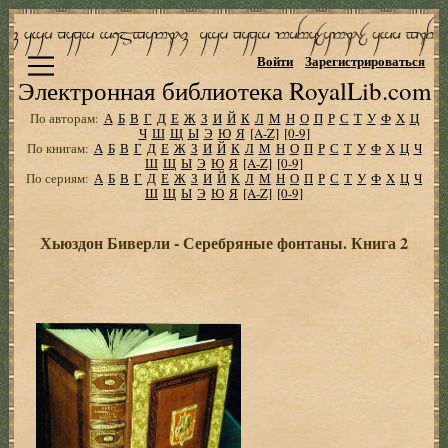
Войти
Зарегистрироваться
Электронная библиотека RoyalLib.com
По авторам:
А
Б
В
Г
Д
Е
Ж
З
И
Й
К
Л
М
Н
О
П
Р
С
Т
У
Ф
Х
Ц
Ч
Ш
Щ
Ы
Э
Ю
Я
[A-Z]
[0-9]
По книгам:
А
Б
В
Г
Д
Е
Ж
З
И
Й
К
Л
М
Н
О
П
Р
С
Т
У
Ф
Х
Ц
Ч
Ш
Щ
Ы
Э
Ю
Я
[A-Z]
[0-9]
По сериям:
А
Б
В
Г
Д
Е
Ж
З
И
Й
К
Л
М
Н
О
П
Р
С
Т
У
Ф
Х
Ц
Ч
Ш
Щ
Ы
Э
Ю
Я
[A-Z]
[0-9]
Хьюздон Биверли - Серебряные фонтаны. Книга 2