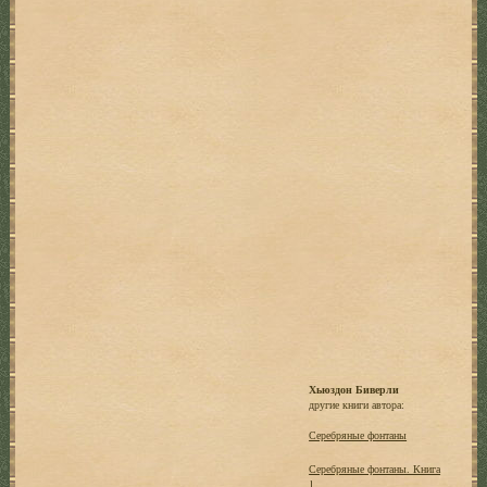
Хьюздон Биверли
другие книги автора:
Серебряные фонтаны
Серебряные фонтаны. Книга
1