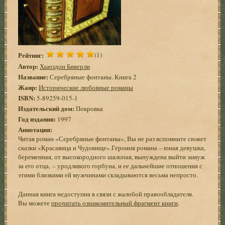
Рейтинг:
(1)
Автор:
Хьюздон Биверли
Название:
Серебряные фонтаны. Книга 2
Жанр:
Исторические любовные романы
ISBN:
5-89259-015-1
Издательский дом:
Покровка
Год издания:
1997
Аннотация:
Читая роман «Серебряные фонтаны», Вы не раз вспомните сюжет
сказки «Красавица и Чудовище».Героиня романа – юная девушка,
беременная, от высокородного шалопая, вынуждена выйти замуж
за его отца, – уродливого горбуна, и ее дальнейшие отношения с
этими близкими ей мужчинами складываются весьма непросто.
Данная книга недоступна в связи с жалобой правообладателя.
Вы можете
прочитать ознакомительный фрагмент книги
.