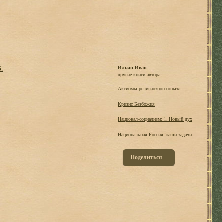
б.
Ильин Иван
другие книги автора:
Аксиомы религиозного опыта
Кризис Безбожия
Национал-социализм: 1. Новый дух
Национальная Россия: наши задачи
Поделиться