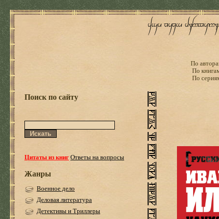
По автора
По книга
По серия
Поиск по сайту
Цитаты из книг
Ответы на вопросы
Жанры
Военное дело
Деловая литература
Детективы и Триллеры