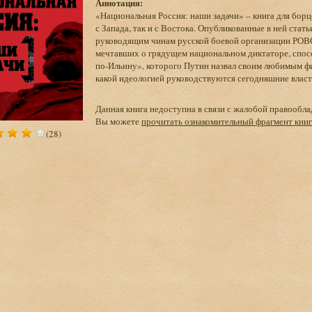
Аннотация:
«Национальная Россия: наши задачи» – книга для борц
с Запада, так и с Востока. Опубликованные в ней ста
руководящим чинам русской боевой организации РОВС
мечтавших о грядущем национальном диктаторе, спос
по-Ильину», которого Путин назвал своим любимым фи
какой идеологией руководствуются сегодняшние власт
Данная книга недоступна в связи с жалобой правообла
Вы можете
прочитать ознакомительный фрагмент кни
(28)