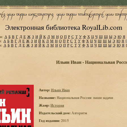
Электронная библиотека RoyalLib.com
м:
А
Б
В
Г
Д
Е
Ж
З
И
Й
К
Л
М
Н
О
П
Р
С
Т
У
Ф
Х
Ц
Ч
Ш
Щ
Ы
Э
Ю
Я
м:
А
Б
В
Г
Д
Е
Ж
З
И
Й
К
Л
М
Н
О
П
Р
С
Т
У
Ф
Х
Ц
Ч
Ш
Щ
Ы
Э
Ю
Я
м:
А
Б
В
Г
Д
Е
Ж
З
И
Й
К
Л
М
Н
О
П
Р
С
Т
У
Ф
Х
Ц
Ч
Ш
Щ
Ы
Э
Ю
Я
Ильин Иван - Национальная Росси
Автор:
Ильин Иван
Название:
Национальная Россия: наши задачи
Жанр:
История
Издательский дом:
Алгоритм
Год издания:
2015