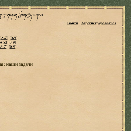
Войти
Зарегистрироваться
[A-Z]
[0-9]
[A-Z]
[0-9]
[A-Z]
[0-9]
я: наши задачи