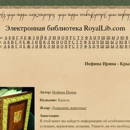
Электронная библиотека RoyalLib.com
м:
А
Б
В
Г
Д
Е
Ж
З
И
Й
К
Л
М
Н
О
П
Р
С
Т
У
Ф
Х
Ц
Ч
Ш
Щ
Ы
Э
Ю
Я
м:
А
Б
В
Г
Д
Е
Ж
З
И
Й
К
Л
М
Н
О
П
Р
С
Т
У
Ф
Х
Ц
Ч
Ш
Щ
Ы
Э
Ю
Я
м:
А
Б
В
Г
Д
Е
Ж
З
И
Й
К
Л
М
Н
О
П
Р
С
Т
У
Ф
Х
Ц
Ч
Ш
Щ
Ы
Э
Ю
Я
Иофина Ирина - Кр
Автор:
Иофина Ирина
Название:
Крысы
Жанр:
Домашние животные
Аннотация:
В этой книге вы найдете информацию об особенностя
условиях, кормлении, купании. Узнаете, на что необх