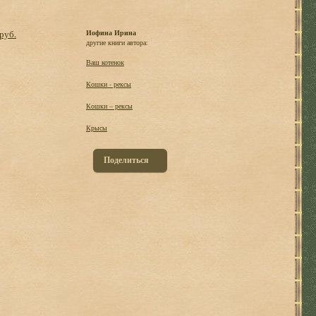
 руб.
Иофина Ирина
другие книги автора:
Ваш котенок
Кошки - рексы
Кошки – рексы
Крысы
Поделиться