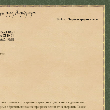
Войти
Зарегистрироваться
[A-Z]
[0-9]
[A-Z]
[0-9]
[A-Z]
[0-9]
ысы
х анатомического строения крыс, их содержании в домашних
одимо обратить внимание при разведении этих зверьков. Также