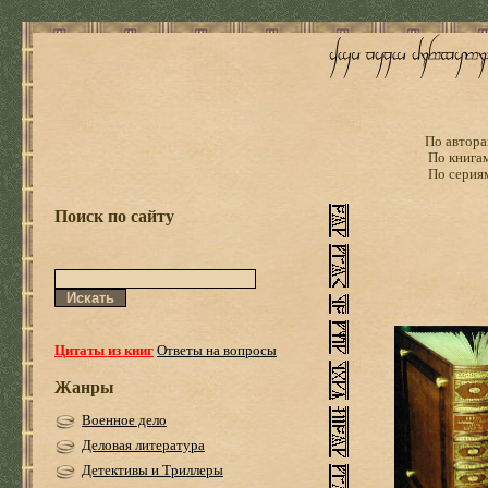
По автора
По книга
По серия
Поиск по сайту
Цитаты из книг
Ответы на вопросы
Жанры
Военное дело
Деловая литература
Детективы и Триллеры