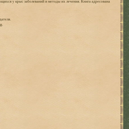
щихся у крыс заболеваний и методы их лечения. Книга адресована
дателя.
ги
.