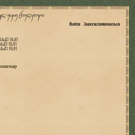
Войти
Зарегистрироваться
[A-Z]
[0-9]
[A-Z]
[0-9]
[A-Z]
[0-9]
 кошмар