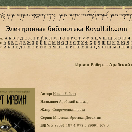
Электронная библиотека RoyalLib.com
м:
А
Б
В
Г
Д
Е
Ж
З
И
Й
К
Л
М
Н
О
П
Р
С
Т
У
Ф
Х
Ц
Ч
Ш
Щ
Ы
Э
Ю
Я
м:
А
Б
В
Г
Д
Е
Ж
З
И
Й
К
Л
М
Н
О
П
Р
С
Т
У
Ф
Х
Ц
Ч
Ш
Щ
Ы
Э
Ю
Я
м:
А
Б
В
Г
Д
Е
Ж
З
И
Й
К
Л
М
Н
О
П
Р
С
Т
У
Ф
Х
Ц
Ч
Ш
Щ
Ы
Э
Ю
Я
Ирвин Роберт - Арабский
Автор:
Ирвин Роберт
Название:
Арабский кошмар
Жанр:
Современная проза
Серия:
Мистика. Эротика. Детектив
ISBN:
5-89091-107-4, 978-5-89091-107-0