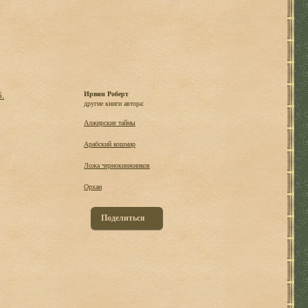
б.
Ирвин Роберт
другие книги автора:
Алжирские тайны
Арабский кошмар
Ложа чернокнижников
Орхан
Поделиться