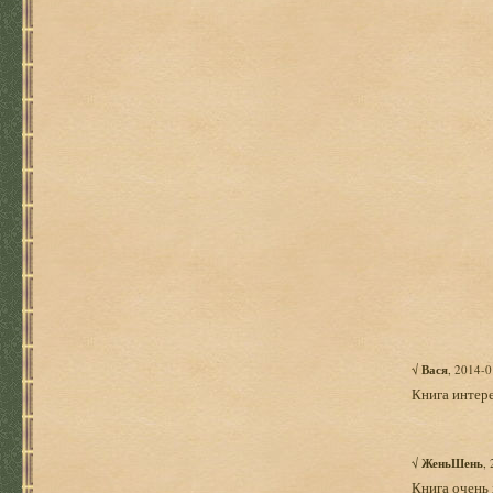
√
Вася
, 2014-0
Книга интере
√
ЖеньШень
,
Книга очень