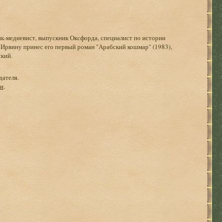
ик-медиевист, выпускник Оксфорда, специалист по истории
Ирвину принес его первый роман "Арабский кошмар" (1983),
ский.
дателя.
ги
.