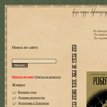
По автора
По книга
По серия
Поиск по сайту
Цитаты из книг
Ответы на вопросы
Жанры
Военное дело
Деловая литература
Детективы и Триллеры