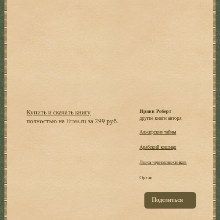
Купить и скачать книгу
Ирвин Роберт
другие книги автора:
полностью на litres.ru за 299 руб.
Алжирские тайны
Арабский кошмар
Ложа чернокнижников
Орхан
Поделиться