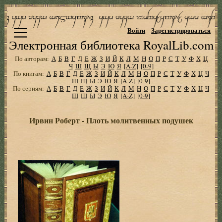
Войти
Зарегистрироваться
Электронная библиотека RoyalLib.com
По авторам:
А
Б
В
Г
Д
Е
Ж
З
И
Й
К
Л
М
Н
О
П
Р
С
Т
У
Ф
Х
Ц
Ч
Ш
Щ
Ы
Э
Ю
Я
[A-Z]
[0-9]
По книгам:
А
Б
В
Г
Д
Е
Ж
З
И
Й
К
Л
М
Н
О
П
Р
С
Т
У
Ф
Х
Ц
Ч
Ш
Щ
Ы
Э
Ю
Я
[A-Z]
[0-9]
По сериям:
А
Б
В
Г
Д
Е
Ж
З
И
Й
К
Л
М
Н
О
П
Р
С
Т
У
Ф
Х
Ц
Ч
Ш
Щ
Ы
Э
Ю
Я
[A-Z]
[0-9]
Ирвин Роберт - Плоть молитвенных подушек