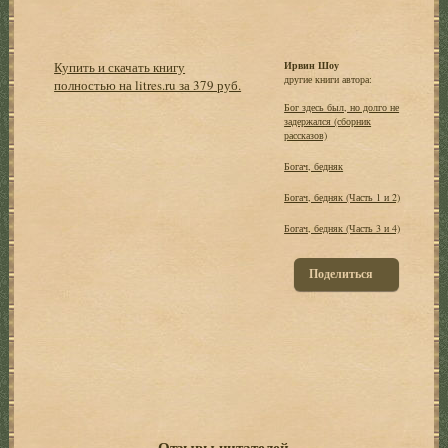
Купить и скачать книгу
Ирвин Шоу
другие книги автора:
полностью на litres.ru за 379 руб.
Бог здесь был, но долго не
задержался (сборник
рассказов)
Богач, бедняк
Богач, бедняк (Часть 1 и 2)
Богач, бедняк (Часть 3 и 4)
Поделиться
Отзывы читателей