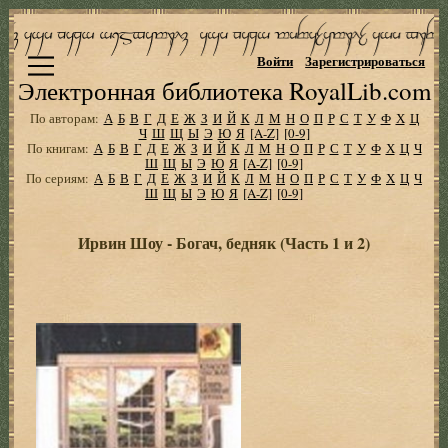
Войти
Зарегистрироваться
Электронная библиотека RoyalLib.com
По авторам:
А
Б
В
Г
Д
Е
Ж
З
И
Й
К
Л
М
Н
О
П
Р
С
Т
У
Ф
Х
Ц
Ч
Ш
Щ
Ы
Э
Ю
Я
[A-Z]
[0-9]
По книгам:
А
Б
В
Г
Д
Е
Ж
З
И
Й
К
Л
М
Н
О
П
Р
С
Т
У
Ф
Х
Ц
Ч
Ш
Щ
Ы
Э
Ю
Я
[A-Z]
[0-9]
По сериям:
А
Б
В
Г
Д
Е
Ж
З
И
Й
К
Л
М
Н
О
П
Р
С
Т
У
Ф
Х
Ц
Ч
Ш
Щ
Ы
Э
Ю
Я
[A-Z]
[0-9]
Ирвин Шоу - Богач, бедняк (Часть 1 и 2)