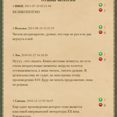
3
√
ИВАН
, 2013-07-10 02:21:44
1
ВЕЛИКОЛЕПТНО
2
√
Наталья
, 2013-08-10 12:31:55
0
Читала неоднократно, думаю, что еще не раз и не два
вернусь к ней
1
√
Лея
, 2016-01-27 16:34:56
0
Нуууу...что сказать. Книга местами затянута, но есть
очень интригующие моменты. когда не хочется
останавливаться, а лишь читать...читать дальше. В
целом классику не судят, но моя оценка этому
произведению 810. Буду ли читать продолжение, пока
не решила.
1
√
Симона
, 2016-12-13 05:36:47
0
Еще одно произведение,которое тоже является
классикой американской литературы XX века.
Рекомендую.