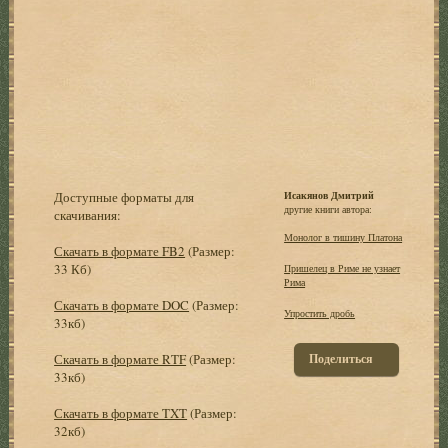
Доступные форматы для
Исакянов Дмитрий
другие книги автора:
скачивания:
Монолог в тишину Платона
Скачать в формате FB2
(Размер:
33 Кб)
Пришелец в Риме не узнает
Рима
Скачать в формате DOC
(Размер:
Упростить дробь
33кб)
Скачать в формате RTF
(Размер:
Поделиться
33кб)
Скачать в формате TXT
(Размер:
32кб)