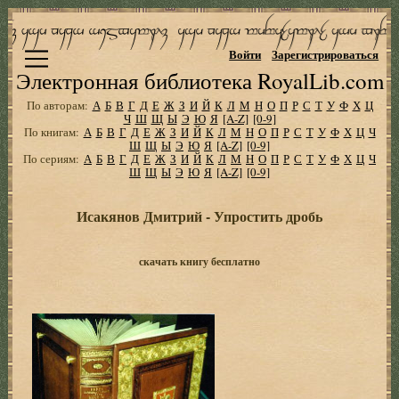
Войти
Зарегистрироваться
Электронная библиотека RoyalLib.com
По авторам:
А
Б
В
Г
Д
Е
Ж
З
И
Й
К
Л
М
Н
О
П
Р
С
Т
У
Ф
Х
Ц
Ч
Ш
Щ
Ы
Э
Ю
Я
[A-Z]
[0-9]
По книгам:
А
Б
В
Г
Д
Е
Ж
З
И
Й
К
Л
М
Н
О
П
Р
С
Т
У
Ф
Х
Ц
Ч
Ш
Щ
Ы
Э
Ю
Я
[A-Z]
[0-9]
По сериям:
А
Б
В
Г
Д
Е
Ж
З
И
Й
К
Л
М
Н
О
П
Р
С
Т
У
Ф
Х
Ц
Ч
Ш
Щ
Ы
Э
Ю
Я
[A-Z]
[0-9]
Исакянов Дмитрий - Упростить дробь
скачать книгу бесплатно