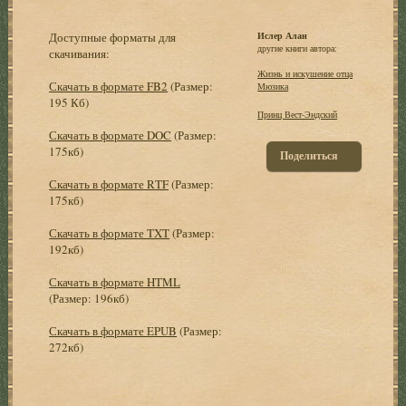
Доступные форматы для
Ислер Алан
другие книги автора:
скачивания:
Жизнь и искушение отца
Скачать в формате FB2
(Размер:
Мюзика
195 Кб)
Принц Вест-Эндский
Скачать в формате DOC
(Размер:
175кб)
Поделиться
Скачать в формате RTF
(Размер:
175кб)
Скачать в формате TXT
(Размер:
192кб)
Скачать в формате HTML
(Размер: 196кб)
Скачать в формате EPUB
(Размер:
272кб)