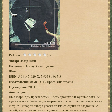
Рейтинг:
(0)
Автор:
Ислер Алан
Название:
Принц Вест-Эндский
Жанр:
ISBN:
5-94145-029-X, 5-93381-067-3
Издательский дом:
Б.С.Г.-Пресс, Иностранка
Год издания:
2001
Аннотация:
Нью-Йорк, дом престарелых. Здесь происходят бурные романы,
здесь ставят «Гамлета», разворачиваются настоящие театральные
интриги, и порой актера увозят прямо со сцены на кладбище. А
герой, в молодости поэт и журналист, вспоминает свое