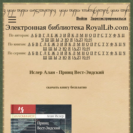
Войти
Зарегистрироваться
Электронная библиотека RoyalLib.com
По авторам:
А
Б
В
Г
Д
Е
Ж
З
И
Й
К
Л
М
Н
О
П
Р
С
Т
У
Ф
Х
Ц
Ч
Ш
Щ
Ы
Э
Ю
Я
[A-Z]
[0-9]
По книгам:
А
Б
В
Г
Д
Е
Ж
З
И
Й
К
Л
М
Н
О
П
Р
С
Т
У
Ф
Х
Ц
Ч
Ш
Щ
Ы
Э
Ю
Я
[A-Z]
[0-9]
По сериям:
А
Б
В
Г
Д
Е
Ж
З
И
Й
К
Л
М
Н
О
П
Р
С
Т
У
Ф
Х
Ц
Ч
Ш
Щ
Ы
Э
Ю
Я
[A-Z]
[0-9]
Ислер Алан - Принц Вест-Эндский
скачать книгу бесплатно