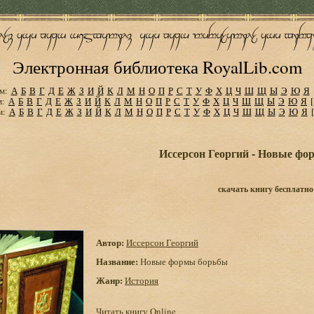
Электронная библиотека RoyalLib.com
м:
А
Б
В
Г
Д
Е
Ж
З
И
Й
К
Л
М
Н
О
П
Р
С
Т
У
Ф
Х
Ц
Ч
Ш
Щ
Ы
Э
Ю
Я
м:
А
Б
В
Г
Д
Е
Ж
З
И
Й
К
Л
М
Н
О
П
Р
С
Т
У
Ф
Х
Ц
Ч
Ш
Щ
Ы
Э
Ю
Я
м:
А
Б
В
Г
Д
Е
Ж
З
И
Й
К
Л
М
Н
О
П
Р
С
Т
У
Ф
Х
Ц
Ч
Ш
Щ
Ы
Э
Ю
Я
Иссерсон Георгий - Новые ф
скачать книгу бесплатно
Автор:
Иссерсон Георгий
Название:
Новые формы борьбы
Жанр:
История
Читать книгу Online