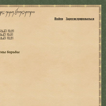
Войти
Зарегистрироваться
[A-Z]
[0-9]
[A-Z]
[0-9]
[A-Z]
[0-9]
ормы борьбы