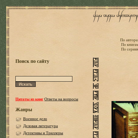
По автора
По книга
По серия
Поиск по сайту
Цитаты из книг
Ответы на вопросы
Жанры
Военное дело
Деловая литература
Детективы и Триллеры