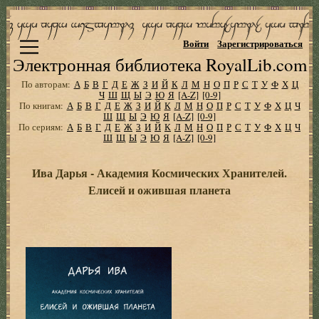
Войти
Зарегистрироваться
Электронная библиотека RoyalLib.com
По авторам:
А
Б
В
Г
Д
Е
Ж
З
И
Й
К
Л
М
Н
О
П
Р
С
Т
У
Ф
Х
Ц
Ч
Ш
Щ
Ы
Э
Ю
Я
[A-Z]
[0-9]
По книгам:
А
Б
В
Г
Д
Е
Ж
З
И
Й
К
Л
М
Н
О
П
Р
С
Т
У
Ф
Х
Ц
Ч
Ш
Щ
Ы
Э
Ю
Я
[A-Z]
[0-9]
По сериям:
А
Б
В
Г
Д
Е
Ж
З
И
Й
К
Л
М
Н
О
П
Р
С
Т
У
Ф
Х
Ц
Ч
Ш
Щ
Ы
Э
Ю
Я
[A-Z]
[0-9]
Ива Дарья - Академия Космических Хранителей.
Елисей и ожившая планета