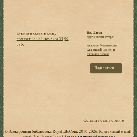
Купить и скачать книгу
Ива Дарья
другие книги автора:
полностью на litres.ru за 33,99
руб.
Академия Космических
Хранителей. Елисей и
ожившая планета
Поделиться
Оставить отзыв о книге
© Электронная библиотека RoyalLib.Com, 2010-2026. Контактный e-mail:
royallib.ru@gmail.com
|
Авторам и правообладателям