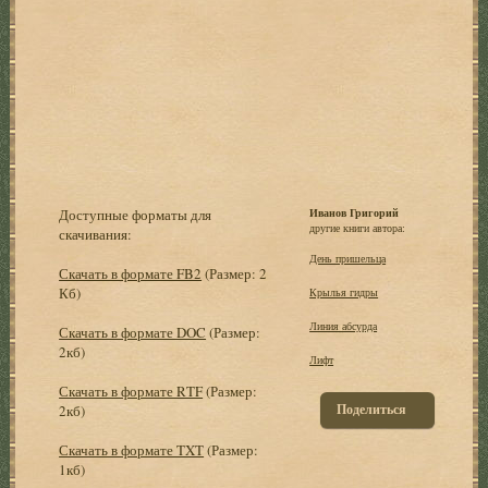
Доступные форматы для
Иванов Григорий
другие книги автора:
скачивания:
День пришельца
Скачать в формате FB2
(Размер: 2
Кб)
Крылья гидры
Линия абсурда
Скачать в формате DOC
(Размер:
2кб)
Лифт
Скачать в формате RTF
(Размер:
Поделиться
2кб)
Скачать в формате TXT
(Размер:
1кб)