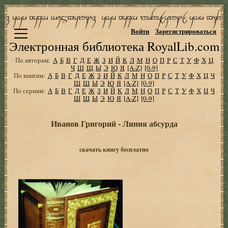
Войти
Зарегистрироваться
Электронная библиотека RoyalLib.com
По авторам:
А
Б
В
Г
Д
Е
Ж
З
И
Й
К
Л
М
Н
О
П
Р
С
Т
У
Ф
Х
Ц
Ч
Ш
Щ
Ы
Э
Ю
Я
[A-Z]
[0-9]
По книгам:
А
Б
В
Г
Д
Е
Ж
З
И
Й
К
Л
М
Н
О
П
Р
С
Т
У
Ф
Х
Ц
Ч
Ш
Щ
Ы
Э
Ю
Я
[A-Z]
[0-9]
По сериям:
А
Б
В
Г
Д
Е
Ж
З
И
Й
К
Л
М
Н
О
П
Р
С
Т
У
Ф
Х
Ц
Ч
Ш
Щ
Ы
Э
Ю
Я
[A-Z]
[0-9]
Иванов Григорий - Линия абсурда
скачать книгу бесплатно