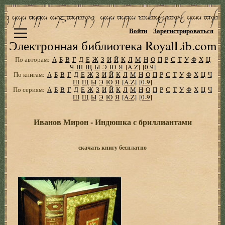
Войти
Зарегистрироваться
Электронная библиотека RoyalLib.com
По авторам:
А
Б
В
Г
Д
Е
Ж
З
И
Й
К
Л
М
Н
О
П
Р
С
Т
У
Ф
Х
Ц
Ч
Ш
Щ
Ы
Э
Ю
Я
[A-Z]
[0-9]
По книгам:
А
Б
В
Г
Д
Е
Ж
З
И
Й
К
Л
М
Н
О
П
Р
С
Т
У
Ф
Х
Ц
Ч
Ш
Щ
Ы
Э
Ю
Я
[A-Z]
[0-9]
По сериям:
А
Б
В
Г
Д
Е
Ж
З
И
Й
К
Л
М
Н
О
П
Р
С
Т
У
Ф
Х
Ц
Ч
Ш
Щ
Ы
Э
Ю
Я
[A-Z]
[0-9]
Иванов Мирон - Индюшка с бриллиантами
скачать книгу бесплатно