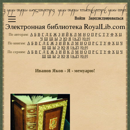
Войти
Зарегистрироваться
Электронная библиотека RoyalLib.com
По авторам:
А
Б
В
Г
Д
Е
Ж
З
И
Й
К
Л
М
Н
О
П
Р
С
Т
У
Ф
Х
Ц
Ч
Ш
Щ
Ы
Э
Ю
Я
[A-Z]
[0-9]
По книгам:
А
Б
В
Г
Д
Е
Ж
З
И
Й
К
Л
М
Н
О
П
Р
С
Т
У
Ф
Х
Ц
Ч
Ш
Щ
Ы
Э
Ю
Я
[A-Z]
[0-9]
По сериям:
А
Б
В
Г
Д
Е
Ж
З
И
Й
К
Л
М
Н
О
П
Р
С
Т
У
Ф
Х
Ц
Ч
Ш
Щ
Ы
Э
Ю
Я
[A-Z]
[0-9]
Иванов Яков - Я - мемуарю!