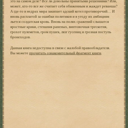
это на самом деле? Все ли довольны принятыми решениями? Или,
может, кто-то все же считает себя обиженным и жаждет реванша?
А где-то в недрах мира закипает адский котел противоречий… И
вновь расплатой за ошибки политиков и в угоду их амбициям
льется солдатская кровь. Вновь на полях сражений слышатся
яростные крики, стенания раненых, винтовочная трескотня,
грохот пулеметов, гром пушек, лязг гусениц и грозная поступь
бронеходов.
Данная книга недоступна в связи с жалобой правообладателя.
Вы можете
прочитать ознакомительный фрагмент книги
.