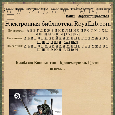
Войти
Зарегистрироваться
Электронная библиотека RoyalLib.com
По авторам:
А
Б
В
Г
Д
Е
Ж
З
И
Й
К
Л
М
Н
О
П
Р
С
Т
У
Ф
Х
Ц
Ч
Ш
Щ
Ы
Э
Ю
Я
[A-Z]
[0-9]
По книгам:
А
Б
В
Г
Д
Е
Ж
З
И
Й
К
Л
М
Н
О
П
Р
С
Т
У
Ф
Х
Ц
Ч
Ш
Щ
Ы
Э
Ю
Я
[A-Z]
[0-9]
По сериям:
А
Б
В
Г
Д
Е
Ж
З
И
Й
К
Л
М
Н
О
П
Р
С
Т
У
Ф
Х
Ц
Ч
Ш
Щ
Ы
Э
Ю
Я
[A-Z]
[0-9]
Калбазов Константин - Бронеходчики. Гремя
огнем…