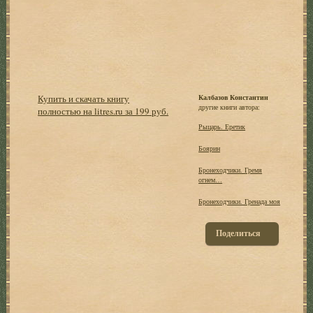
Купить и скачать книгу
Калбазов Константин
другие книги автора:
полностью на litres.ru за 199 руб.
Рыцарь. Еретик
Боярин
Бронеходчики. Гремя
огнем…
Бронеходчики. Гренада моя
Поделиться