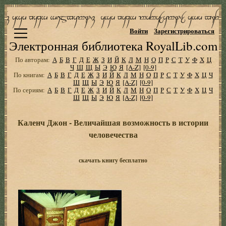
Войти
Зарегистрироваться
Электронная библиотека RoyalLib.com
По авторам:
А
Б
В
Г
Д
Е
Ж
З
И
Й
К
Л
М
Н
О
П
Р
С
Т
У
Ф
Х
Ц
Ч
Ш
Щ
Ы
Э
Ю
Я
[A-Z]
[0-9]
По книгам:
А
Б
В
Г
Д
Е
Ж
З
И
Й
К
Л
М
Н
О
П
Р
С
Т
У
Ф
Х
Ц
Ч
Ш
Щ
Ы
Э
Ю
Я
[A-Z]
[0-9]
По сериям:
А
Б
В
Г
Д
Е
Ж
З
И
Й
К
Л
М
Н
О
П
Р
С
Т
У
Ф
Х
Ц
Ч
Ш
Щ
Ы
Э
Ю
Я
[A-Z]
[0-9]
Каленч Джон - Величайшая возможность в истории
человечества
скачать книгу бесплатно