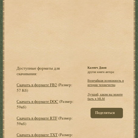
Доступные форматы для
Каленч Джон
другие книги автора:
скачивания:
Величайшая возможность в
Скачать в формате FB2
(Размер:
истории человечества
57 Кб)
Лучший, каким вы можете
быть в MLM
Скачать в формате DOC
(Размер:
59кб)
Поделиться
Скачать в формате RTF
(Размер:
59кб)
Скачать в формате TXT
(Размер: