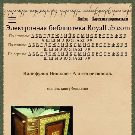
Войти
Зарегистрироваться
Электронная библиотека RoyalLib.com
По авторам:
А
Б
В
Г
Д
Е
Ж
З
И
Й
К
Л
М
Н
О
П
Р
С
Т
У
Ф
Х
Ц
Ч
Ш
Щ
Ы
Э
Ю
Я
[A-Z]
[0-9]
По книгам:
А
Б
В
Г
Д
Е
Ж
З
И
Й
К
Л
М
Н
О
П
Р
С
Т
У
Ф
Х
Ц
Ч
Ш
Щ
Ы
Э
Ю
Я
[A-Z]
[0-9]
По сериям:
А
Б
В
Г
Д
Е
Ж
З
И
Й
К
Л
М
Н
О
П
Р
С
Т
У
Ф
Х
Ц
Ч
Ш
Щ
Ы
Э
Ю
Я
[A-Z]
[0-9]
Калифулов Николай - А я его не поняла.
скачать книгу бесплатно