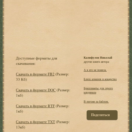
Доступные форматы для
Калифулов Николай
другие книги автора:
скачивания:
А я его не поняла.
Скачать в формате FB2
(Размер:
33 Кб)
Блеск алмазов и коварство
Бриллианты для серого
Скачать в формате DOC
(Размер:
кардинала
1кб)
В погоне за баблом.
Скачать в формате RTF
(Размер:
1кб)
Поделиться
Скачать в формате TXT
(Размер:
13кб)