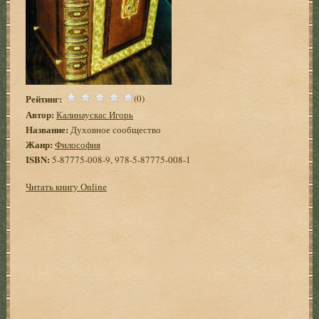
Рейтинг:
(0)
Автор:
Калинаускас Игорь
Название:
Духовное сообщество
Жанр:
Философия
ISBN:
5-87775-008-9, 978-5-87775-008-1
Читать книгу Online