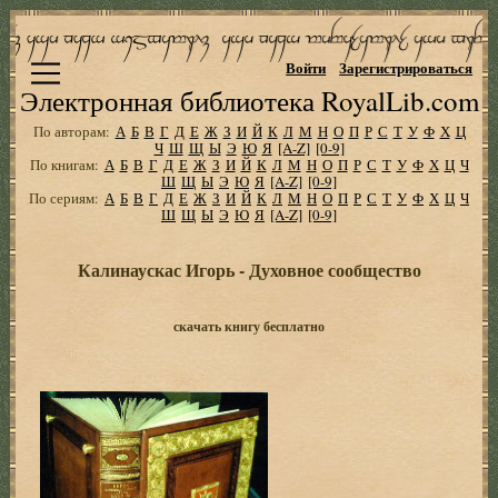
Войти
Зарегистрироваться
Электронная библиотека RoyalLib.com
По авторам:
А
Б
В
Г
Д
Е
Ж
З
И
Й
К
Л
М
Н
О
П
Р
С
Т
У
Ф
Х
Ц
Ч
Ш
Щ
Ы
Э
Ю
Я
[A-Z]
[0-9]
По книгам:
А
Б
В
Г
Д
Е
Ж
З
И
Й
К
Л
М
Н
О
П
Р
С
Т
У
Ф
Х
Ц
Ч
Ш
Щ
Ы
Э
Ю
Я
[A-Z]
[0-9]
По сериям:
А
Б
В
Г
Д
Е
Ж
З
И
Й
К
Л
М
Н
О
П
Р
С
Т
У
Ф
Х
Ц
Ч
Ш
Щ
Ы
Э
Ю
Я
[A-Z]
[0-9]
Калинаускас Игорь - Духовное сообщество
скачать книгу бесплатно