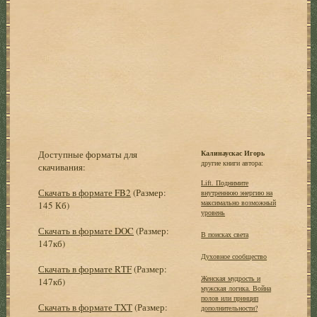
Доступные форматы для
Калинаускас Игорь
другие книги автора:
скачивания:
Lift. Поднимите
Скачать в формате FB2
(Размер:
внутреннюю энергию на
максимально возможный
145 Кб)
уровень
Скачать в формате DOC
(Размер:
В поисках света
147кб)
Духовное сообщество
Скачать в формате RTF
(Размер:
Женская мудрость и
147кб)
мужская логика. Война
полов или принцип
Скачать в формате TXT
(Размер:
дополнительности?