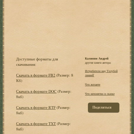
Доступные форматы для
Калинин Андрей
другие книги автора:
скачивания:
Истребители над 'Голубой
Скачать в формате FB2
(Размер: 8
линией'
Кб)
Что желаете
Скачать в формате DOC
(Размер:
Что непонятно в сказке
8кб)
Скачать в формате RTF
(Размер:
Поделиться
8кб)
Скачать в формате TXT
(Размер:
8кб)