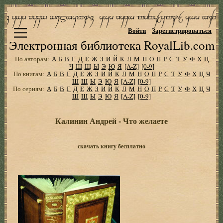
Войти
Зарегистрироваться
Электронная библиотека RoyalLib.com
По авторам:
А
Б
В
Г
Д
Е
Ж
З
И
Й
К
Л
М
Н
О
П
Р
С
Т
У
Ф
Х
Ц
Ч
Ш
Щ
Ы
Э
Ю
Я
[A-Z]
[0-9]
По книгам:
А
Б
В
Г
Д
Е
Ж
З
И
Й
К
Л
М
Н
О
П
Р
С
Т
У
Ф
Х
Ц
Ч
Ш
Щ
Ы
Э
Ю
Я
[A-Z]
[0-9]
По сериям:
А
Б
В
Г
Д
Е
Ж
З
И
Й
К
Л
М
Н
О
П
Р
С
Т
У
Ф
Х
Ц
Ч
Ш
Щ
Ы
Э
Ю
Я
[A-Z]
[0-9]
Калинин Андрей - Что желаете
скачать книгу бесплатно