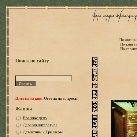
По автора
По книга
По серия
Поиск по сайту
Цитаты из книг
Ответы на вопросы
Жанры
Военное дело
Деловая литература
Детективы и Триллеры