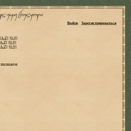
Войти
Зарегистрироваться
[A-Z]
[0-9]
[A-Z]
[0-9]
[A-Z]
[0-9]
 познаем