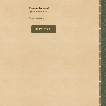
Калябин Геннадий
другие книги автора:
Верою познаем
Поделиться