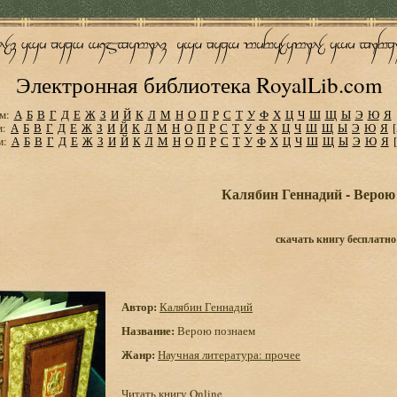
Электронная библиотека RoyalLib.com
м:
А
Б
В
Г
Д
Е
Ж
З
И
Й
К
Л
М
Н
О
П
Р
С
Т
У
Ф
Х
Ц
Ч
Ш
Щ
Ы
Э
Ю
Я
м:
А
Б
В
Г
Д
Е
Ж
З
И
Й
К
Л
М
Н
О
П
Р
С
Т
У
Ф
Х
Ц
Ч
Ш
Щ
Ы
Э
Ю
Я
м:
А
Б
В
Г
Д
Е
Ж
З
И
Й
К
Л
М
Н
О
П
Р
С
Т
У
Ф
Х
Ц
Ч
Ш
Щ
Ы
Э
Ю
Я
Калябин Геннадий - Верою
скачать книгу бесплатно
Автор:
Калябин Геннадий
Название:
Верою познаем
Жанр:
Научная литература: прочее
Читать книгу Online