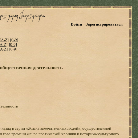
Войти
Зарегистрироваться
[A-Z]
[0-9]
[A-Z]
[0-9]
[A-Z]
[0-9]
 общественная деятельность
ятельность
т назад в серии «Жизнь замечательных людей», осуществленной
я того времени жанре поэтической хроники и историко-культурного