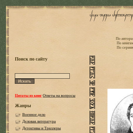
По автора
По книга
По серия
Поиск по сайту
Цитаты из книг
Ответы на вопросы
Жанры
Военное дело
Деловая литература
Детективы и Триллеры