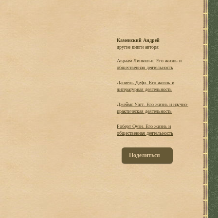
Каменский Андрей
другие книги автора:
Авраам Линкольн. Его жизнь и
общественная деятельность
Даниель Дефо. Его жизнь и
литературная деятельность
Джеймс Уатт. Его жизнь и научно-
практическая деятельность
Роберт Оуэн. Его жизнь и
общественная деятельность
Поделиться