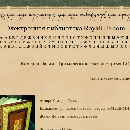
Электронная библиотека RoyalLib.com
м:
А
Б
В
Г
Д
Е
Ж
З
И
Й
К
Л
М
Н
О
П
Р
С
Т
У
Ф
Х
Ц
Ч
Ш
Щ
Ы
Э
Ю
Я
м:
А
Б
В
Г
Д
Е
Ж
З
И
Й
К
Л
М
Н
О
П
Р
С
Т
У
Ф
Х
Ц
Ч
Ш
Щ
Ы
Э
Ю
Я
м:
А
Б
В
Г
Д
Е
Ж
З
И
Й
К
Л
М
Н
О
П
Р
С
Т
У
Ф
Х
Ц
Ч
Ш
Щ
Ы
Э
Ю
Я
Камерон Полли - Три маленькие сказки с трем
скачать книгу бесплатно
Автор:
Камерон Полли
Название:
Три маленькие сказки с тремя БОЛЬШИМИ
Жанр:
Детская литература: прочее
Читать книгу Online