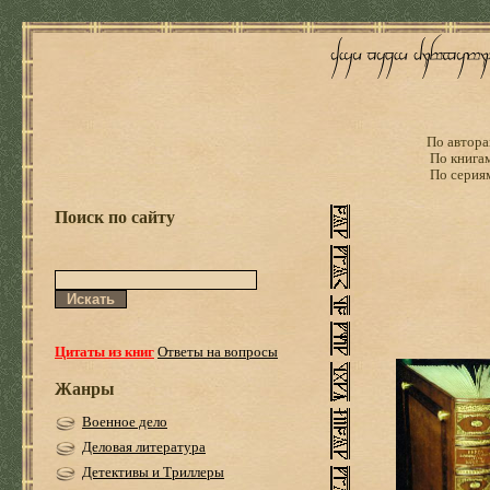
По автора
По книга
По серия
Поиск по сайту
Цитаты из книг
Ответы на вопросы
Жанры
Военное дело
Деловая литература
Детективы и Триллеры