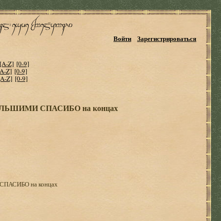
Войти
Зарегистрироваться
[A-Z]
[0-9]
[A-Z]
[0-9]
[A-Z]
[0-9]
я БОЛЬШИМИ СПАСИБО на концах
 СПАСИБО на концах