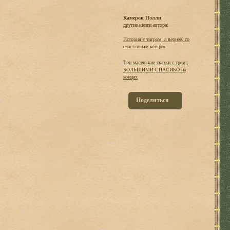
Камерон Полли
другие книги автора:
История с тигром, а вернее, со
счастливым концом
Три маленькие сказки с тремя
БОЛЬШИМИ СПАСИБО на
концах
Поделиться