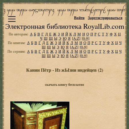
Войти
Зарегистрироваться
Электронная библиотека RoyalLib.com
По авторам:
А
Б
В
Г
Д
Е
Ж
З
И
Й
К
Л
М
Н
О
П
Р
С
Т
У
Ф
Х
Ц
Ч
Ш
Щ
Ы
Э
Ю
Я
[A-Z]
[0-9]
По книгам:
А
Б
В
Г
Д
Е
Ж
З
И
Й
К
Л
М
Н
О
П
Р
С
Т
У
Ф
Х
Ц
Ч
Ш
Щ
Ы
Э
Ю
Я
[A-Z]
[0-9]
По сериям:
А
Б
В
Г
Д
Е
Ж
З
И
Й
К
Л
М
Н
О
П
Р
С
Т
У
Ф
Х
Ц
Ч
Ш
Щ
Ы
Э
Ю
Я
[A-Z]
[0-9]
Канин Пётр - Из жЫзни индейцев (2)
скачать книгу бесплатно