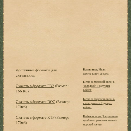
Доступные форматы для
Капитанец Иван
другие книги автора:
скачивания:
Битва за мировой океан в
Скачать в формате FB2
(Размер:
'холодной' и будущих
войнах
166 Кб)
Битва за мировой океан в
Скачать в формате DOC
(Размер:
«холодной» и будущих
170кб)
войнах
Война на море (Актуальные
Скачать в формате RTF
(Размер:
проблемы развития военно-
170кб)
морской науки)