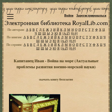
Войти
Зарегистрироваться
Электронная библиотека RoyalLib.com
По авторам:
А
Б
В
Г
Д
Е
Ж
З
И
Й
К
Л
М
Н
О
П
Р
С
Т
У
Ф
Х
Ц
Ч
Ш
Щ
Ы
Э
Ю
Я
[A-Z]
[0-9]
По книгам:
А
Б
В
Г
Д
Е
Ж
З
И
Й
К
Л
М
Н
О
П
Р
С
Т
У
Ф
Х
Ц
Ч
Ш
Щ
Ы
Э
Ю
Я
[A-Z]
[0-9]
По сериям:
А
Б
В
Г
Д
Е
Ж
З
И
Й
К
Л
М
Н
О
П
Р
С
Т
У
Ф
Х
Ц
Ч
Ш
Щ
Ы
Э
Ю
Я
[A-Z]
[0-9]
Капитанец Иван - Война на море (Актуальные
проблемы развития военно-морской науки)
скачать книгу бесплатно