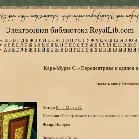
Электронная библиотека RoyalLib.com
м:
А
Б
В
Г
Д
Е
Ж
З
И
Й
К
Л
М
Н
О
П
Р
С
Т
У
Ф
Х
Ц
Ч
Ш
Щ
Ы
Э
Ю
Я
м:
А
Б
В
Г
Д
Е
Ж
З
И
Й
К
Л
М
Н
О
П
Р
С
Т
У
Ф
Х
Ц
Ч
Ш
Щ
Ы
Э
Ю
Я
м:
А
Б
В
Г
Д
Е
Ж
З
И
Й
К
Л
М
Н
О
П
Р
С
Т
У
Ф
Х
Ц
Ч
Ш
Щ
Ы
Э
Ю
Я
Кара-Мурза С. - Евроцентризм и едипов 
скачать книгу бесплатно
Автор:
Кара-Мурза С.
Название:
Евроцентризм и едипов комплекс интеллег
Жанр:
История
Читать книгу Online