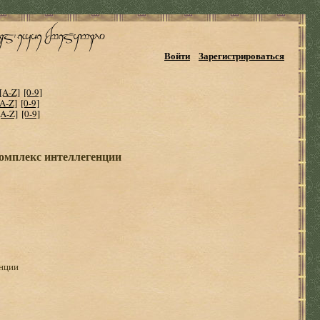
Войти
Зарегистрироваться
[A-Z]
[0-9]
[A-Z]
[0-9]
[A-Z]
[0-9]
комплекс интеллегенции
енции