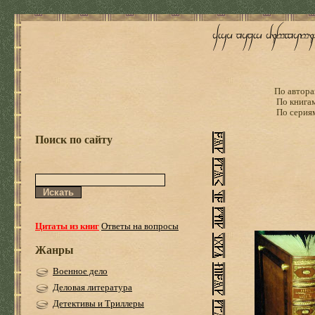
По автора
По книга
По серия
Поиск по сайту
Цитаты из книг
Ответы на вопросы
Жанры
Военное дело
Деловая литература
Детективы и Триллеры