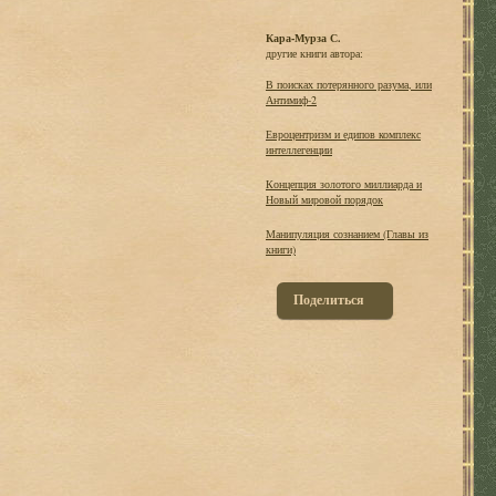
Кара-Мурза С.
другие книги автора:
В поисках потерянного разума, или
Антимиф-2
Евроцентризм и едипов комплекс
интеллегенции
Концепция золотого миллиарда и
Новый мировой порядок
Манипуляция сознанием (Главы из
книги)
Поделиться