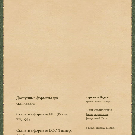
Доступные форматы для
Каргалов Вадим
другие книги автора:
скачивания:
Внешнеполитические
Скачать в формате FB2
(Размер:
факторы развития
феодальной Руси
729 Кб)
Вторая ошибка Мамая
Скачать в формате DOC
(Размер: