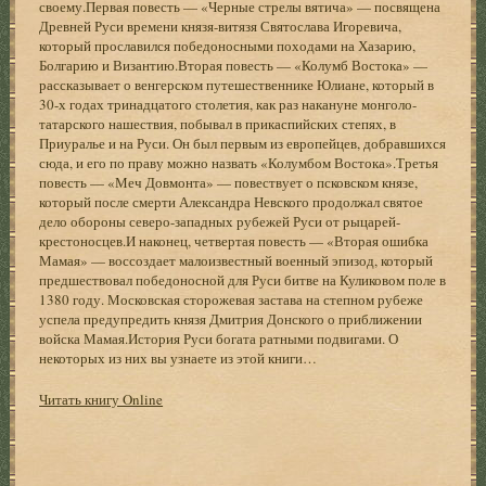
своему.Первая повесть — «Черные стрелы вятича» — посвящена
Древней Руси времени князя-витязя Святослава Игоревича,
который прославился победоносными походами на Хазарию,
Болгарию и Византию.Вторая повесть — «Колумб Востока» —
рассказывает о венгерском путешественнике Юлиане, который в
30-х годах тринадцатого столетия, как раз накануне монголо-
татарского нашествия, побывал в прикаспийских степях, в
Приуралье и на Руси. Он был первым из европейцев, добравшихся
сюда, и его по праву можно назвать «Колумбом Востока».Третья
повесть — «Меч Довмонта» — повествует о псковском князе,
который после смерти Александра Невского продолжал святое
дело обороны северо-западных рубежей Руси от рыцарей-
крестоносцев.И наконец, четвертая повесть — «Вторая ошибка
Мамая» — воссоздает малоизвестный военный эпизод, который
предшествовал победоносной для Руси битве на Куликовом поле в
1380 году. Московская сторожевая застава на степном рубеже
успела предупредить князя Дмитрия Донского о приближении
войска Мамая.История Руси богата ратными подвигами. О
некоторых из них вы узнаете из этой книги…
Читать книгу Online