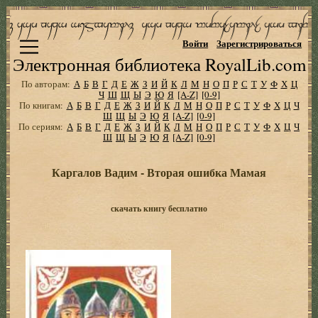
Войти
Зарегистрироваться
Электронная библиотека RoyalLib.com
По авторам:
А
Б
В
Г
Д
Е
Ж
З
И
Й
К
Л
М
Н
О
П
Р
С
Т
У
Ф
Х
Ц
Ч
Ш
Щ
Ы
Э
Ю
Я
[A-Z]
[0-9]
По книгам:
А
Б
В
Г
Д
Е
Ж
З
И
Й
К
Л
М
Н
О
П
Р
С
Т
У
Ф
Х
Ц
Ч
Ш
Щ
Ы
Э
Ю
Я
[A-Z]
[0-9]
По сериям:
А
Б
В
Г
Д
Е
Ж
З
И
Й
К
Л
М
Н
О
П
Р
С
Т
У
Ф
Х
Ц
Ч
Ш
Щ
Ы
Э
Ю
Я
[A-Z]
[0-9]
Каргалов Вадим - Вторая ошибка Мамая
скачать книгу бесплатно