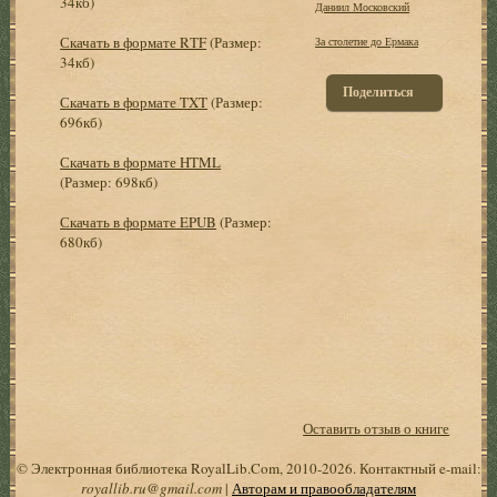
34кб)
Даниил Московский
Скачать в формате RTF
(Размер:
За столетие до Ермака
34кб)
Поделиться
Скачать в формате TXT
(Размер:
696кб)
Скачать в формате HTML
(Размер: 698кб)
Скачать в формате EPUB
(Размер:
680кб)
Оставить отзыв о книге
© Электронная библиотека RoyalLib.Com, 2010-2026. Контактный e-mail:
royallib.ru@gmail.com
|
Авторам и правообладателям