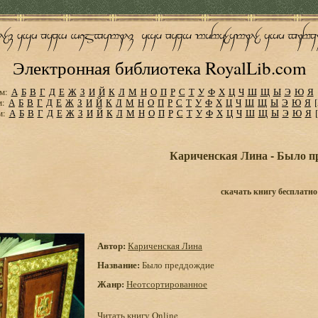
Электронная библиотека RoyalLib.com
м:
А
Б
В
Г
Д
Е
Ж
З
И
Й
К
Л
М
Н
О
П
Р
С
Т
У
Ф
Х
Ц
Ч
Ш
Щ
Ы
Э
Ю
Я
м:
А
Б
В
Г
Д
Е
Ж
З
И
Й
К
Л
М
Н
О
П
Р
С
Т
У
Ф
Х
Ц
Ч
Ш
Щ
Ы
Э
Ю
Я
м:
А
Б
В
Г
Д
Е
Ж
З
И
Й
К
Л
М
Н
О
П
Р
С
Т
У
Ф
Х
Ц
Ч
Ш
Щ
Ы
Э
Ю
Я
Кариченская Лина - Было п
скачать книгу бесплатно
Автор:
Кариченская Лина
Название:
Было преддождие
Жанр:
Неотсортированное
Читать книгу Online