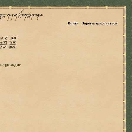
Войти
Зарегистрироваться
[A-Z]
[0-9]
[A-Z]
[0-9]
[A-Z]
[0-9]
реддождие