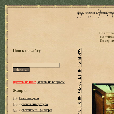
По автора
По книга
По серия
Поиск по сайту
Цитаты из книг
Ответы на вопросы
Жанры
Военное дело
Деловая литература
Детективы и Триллеры