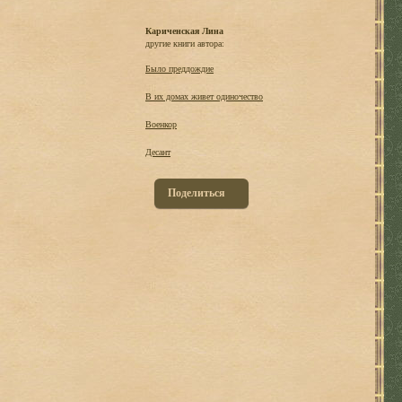
Кариченская Лина
другие книги автора:
Было преддождие
В их домах живет одиночество
Военкор
Десант
Поделиться