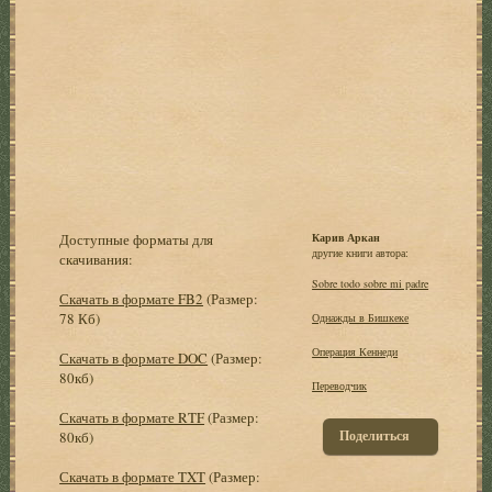
Доступные форматы для
Карив Аркан
другие книги автора:
скачивания:
Sobre todo sobre mi padre
Скачать в формате FB2
(Размер:
78 Кб)
Однажды в Бишкеке
Операция Кеннеди
Скачать в формате DOC
(Размер:
80кб)
Переводчик
Скачать в формате RTF
(Размер:
Поделиться
80кб)
Скачать в формате TXT
(Размер: