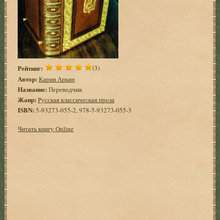
Рейтинг:
(3)
Автор:
Карив Аркан
Название:
Переводчик
Жанр:
Русская классическая проза
ISBN:
5-93273-055-2, 978-5-93273-055-3
Читать книгу Online