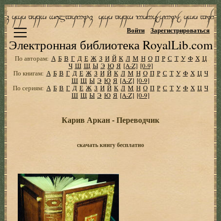
Войти
Зарегистрироваться
Электронная библиотека RoyalLib.com
По авторам:
А
Б
В
Г
Д
Е
Ж
З
И
Й
К
Л
М
Н
О
П
Р
С
Т
У
Ф
Х
Ц
Ч
Ш
Щ
Ы
Э
Ю
Я
[A-Z]
[0-9]
По книгам:
А
Б
В
Г
Д
Е
Ж
З
И
Й
К
Л
М
Н
О
П
Р
С
Т
У
Ф
Х
Ц
Ч
Ш
Щ
Ы
Э
Ю
Я
[A-Z]
[0-9]
По сериям:
А
Б
В
Г
Д
Е
Ж
З
И
Й
К
Л
М
Н
О
П
Р
С
Т
У
Ф
Х
Ц
Ч
Ш
Щ
Ы
Э
Ю
Я
[A-Z]
[0-9]
Карив Аркан - Переводчик
скачать книгу бесплатно