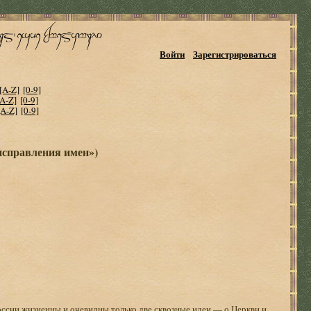
Войти
Зарегистрироваться
[A-Z]
[0-9]
[A-Z]
[0-9]
[A-Z]
[0-9]
«исправления имен»)
оссии жизненны и очевидны только две сквозные идеи — о Церкви и