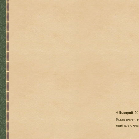
√
Дмитрий
, 2
Было очень и
ещё кое с че