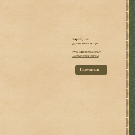
Карпец В.и.
другие книги автора:
Русь Мiровеева (опыт
«исправления имен»)
Поделиться