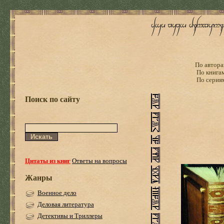
По автора
По книга
По серия
Поиск по сайту
Цитаты из книг
Ответы на вопросы
Жанры
Военное дело
Деловая литература
Детективы и Триллеры