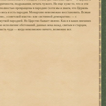
торичности, подражания, печать чужого. Но еще хуже то, что и эти
 полностью превращены в пародию (хотя мы и знаем, что Церковь
р весь и есть пародия. Монархию невозможно восстановить. Всякая
ии», «советской власти» или «истинной демократии» — с
жуткой пародией. Но Царство бывает явлено. Как и в каких внешних
о исполнение обетований, данных века назад, святым и старцам,
ласть чуда — когда невозможно ничего, возможно все.