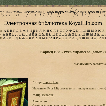
Электронная библиотека RoyalLib.com
м:
А
Б
В
Г
Д
Е
Ж
З
И
Й
К
Л
М
Н
О
П
Р
С
Т
У
Ф
Х
Ц
Ч
Ш
Щ
Ы
Э
Ю
Я
м:
А
Б
В
Г
Д
Е
Ж
З
И
Й
К
Л
М
Н
О
П
Р
С
Т
У
Ф
Х
Ц
Ч
Ш
Щ
Ы
Э
Ю
Я
м:
А
Б
В
Г
Д
Е
Ж
З
И
Й
К
Л
М
Н
О
П
Р
С
Т
У
Ф
Х
Ц
Ч
Ш
Щ
Ы
Э
Ю
Я
Карпец В.и. - Русь Мiровеева (опыт 
скачать книгу бесплатно
Автор:
Карпец В.и.
Название:
Русь Мiровеева (опыт «исправления имен»)
Жанр:
История
Аннотация:
Сегодня совершенно ясно, что в истории и культуре Р