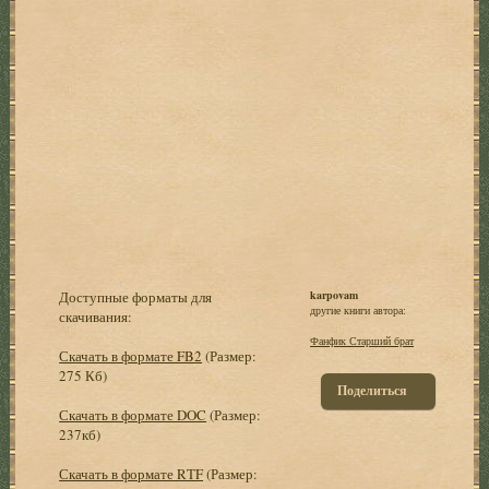
Доступные форматы для
karpovam
другие книги автора:
скачивания:
Фанфик Старший брат
Скачать в формате FB2
(Размер:
275 Кб)
Поделиться
Скачать в формате DOC
(Размер:
237кб)
Скачать в формате RTF
(Размер: