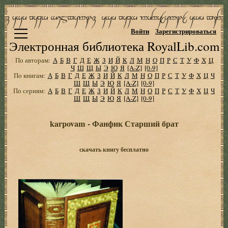
Войти
Зарегистрироваться
Электронная библиотека RoyalLib.com
По авторам:
А
Б
В
Г
Д
Е
Ж
З
И
Й
К
Л
М
Н
О
П
Р
С
Т
У
Ф
Х
Ц
Ч
Ш
Щ
Ы
Э
Ю
Я
[A-Z]
[0-9]
По книгам:
А
Б
В
Г
Д
Е
Ж
З
И
Й
К
Л
М
Н
О
П
Р
С
Т
У
Ф
Х
Ц
Ч
Ш
Щ
Ы
Э
Ю
Я
[A-Z]
[0-9]
По сериям:
А
Б
В
Г
Д
Е
Ж
З
И
Й
К
Л
М
Н
О
П
Р
С
Т
У
Ф
Х
Ц
Ч
Ш
Щ
Ы
Э
Ю
Я
[A-Z]
[0-9]
karpovam - Фанфик Старший брат
скачать книгу бесплатно