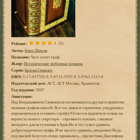
Рейтинг:
(5)
Автор:
Карр Ширли
Название:
Чего хочет граф
Жанр:
Исторические любовные романы
Серия:
Братья Синклер
ISBN:
5-17-037702-9, 5-9713-3552-9, 5-9762-1313-8
Издательский дом:
АСТ, АСТ Москва, Хранитель
Год издания:
2007
Аннотация:
Над Бенджамином Синклером посмеиваются друзья и приятели,
называя графом-свахой. Все его лакеи и горничные умудрились
пережениться и оставить службу!Остается надеяться только на
верность нового секретаря – скромного юноши, слишком
молодого для вступления в брак.Но и тот сумел удивить
добросердечного графа. И не просто удивить, апоразить!Ведь
под маской безусого юнца скрывалась... прелестная Джозефина