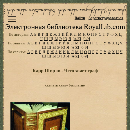
Войти
Зарегистрироваться
Электронная библиотека RoyalLib.com
По авторам:
А
Б
В
Г
Д
Е
Ж
З
И
Й
К
Л
М
Н
О
П
Р
С
Т
У
Ф
Х
Ц
Ч
Ш
Щ
Ы
Э
Ю
Я
[A-Z]
[0-9]
По книгам:
А
Б
В
Г
Д
Е
Ж
З
И
Й
К
Л
М
Н
О
П
Р
С
Т
У
Ф
Х
Ц
Ч
Ш
Щ
Ы
Э
Ю
Я
[A-Z]
[0-9]
По сериям:
А
Б
В
Г
Д
Е
Ж
З
И
Й
К
Л
М
Н
О
П
Р
С
Т
У
Ф
Х
Ц
Ч
Ш
Щ
Ы
Э
Ю
Я
[A-Z]
[0-9]
Карр Ширли - Чего хочет граф
скачать книгу бесплатно