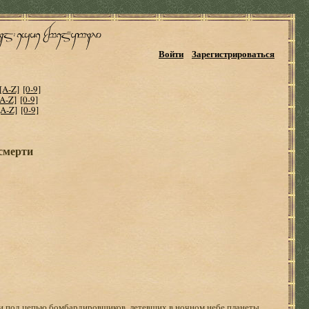
Войти
Зарегистрироваться
[A-Z]
[0-9]
[A-Z]
[0-9]
[A-Z]
[0-9]
смерти
 и под цепью бомбардировщиков, летевших в ночном небе планеты