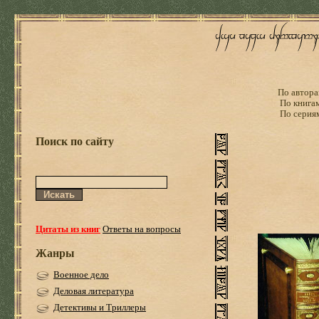
По автора
По книга
По серия
Поиск по сайту
Цитаты из книг
Ответы на вопросы
Жанры
Военное дело
Деловая литература
Детективы и Триллеры