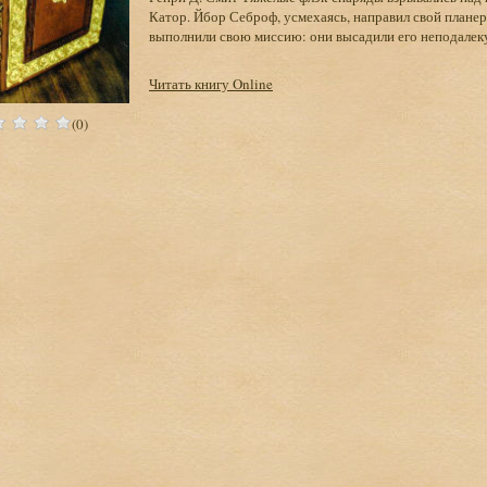
Катор. Йбор Себроф, усмехаясь, направил свой плане
выполнили свою миссию: они высадили его неподалеку 
Читать книгу Online
(0)