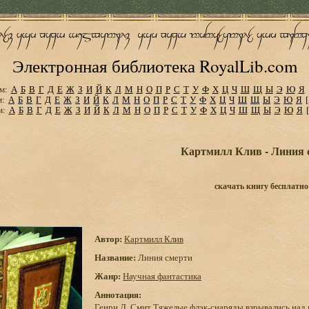
Электронная библиотека RoyalLib.com
м:
А
Б
В
Г
Д
Е
Ж
З
И
Й
К
Л
М
Н
О
П
Р
С
Т
У
Ф
Х
Ц
Ч
Ш
Щ
Ы
Э
Ю
Я
м:
А
Б
В
Г
Д
Е
Ж
З
И
Й
К
Л
М
Н
О
П
Р
С
Т
У
Ф
Х
Ц
Ч
Ш
Щ
Ы
Э
Ю
Я
м:
А
Б
В
Г
Д
Е
Ж
З
И
Й
К
Л
М
Н
О
П
Р
С
Т
У
Ф
Х
Ц
Ч
Ш
Щ
Ы
Э
Ю
Я
Картмилл Клив - Линия 
скачать книгу бесплатно
Автор:
Картмилл Клив
Название:
Линия смерти
Жанр:
Научная фантастика
Аннотация:
Генри Д. Смит Тяжелые флэк-снаряды взрывались над