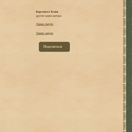
Картмилл Клив
другие книги автора:
Линии смерти
Линия смерти
Поделиться