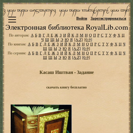
Войти
Зарегистрироваться
Электронная библиотека RoyalLib.com
По авторам:
А
Б
В
Г
Д
Е
Ж
З
И
Й
К
Л
М
Н
О
П
Р
С
Т
У
Ф
Х
Ц
Ч
Ш
Щ
Ы
Э
Ю
Я
[A-Z]
[0-9]
По книгам:
А
Б
В
Г
Д
Е
Ж
З
И
Й
К
Л
М
Н
О
П
Р
С
Т
У
Ф
Х
Ц
Ч
Ш
Щ
Ы
Э
Ю
Я
[A-Z]
[0-9]
По сериям:
А
Б
В
Г
Д
Е
Ж
З
И
Й
К
Л
М
Н
О
П
Р
С
Т
У
Ф
Х
Ц
Ч
Ш
Щ
Ы
Э
Ю
Я
[A-Z]
[0-9]
Касаш Иштван - Задание
скачать книгу бесплатно