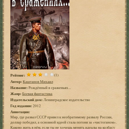
Рейтинг:
(1)
Автор:
Каштанов Михаил
Название:
Рождённый в сраженьях...
Жанр:
Боевая фантастика
Издательский дом:
Ленинградское издательство
Год издания:
2012
Аннотация:
Мир, где развал СССР привел к необратимому развалу России,
доллар победил, а основной идеей стала погоня за «чистоганом».
Каково жить в нём, если ты не хочешь менять идеалы на колбасу