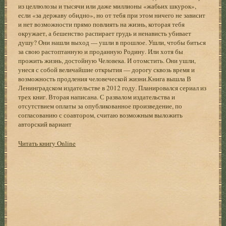
из целлюлозы и тысячи или даже миллионы «жабьих шкурок»,
если «за державу обидно», но от тебя при этом ничего не зависит
и нет возможности прямо повлиять на жизнь, которая тебя
окружает, а бешенство распирает грудь и ненависть убивает
душу? Они нашли выход — ушли в прошлое. Ушли, чтобы биться
за свою растоптанную и проданную Родину. Или хотя бы
прожить жизнь, достойную Человека. И отомстить. Они ушли,
унеся с собой величайшие открытия — дорогу сквозь время и
возможность продления человеческой жизни.Книга вышла В
Ленинградском издательстве в 2012 году. Планировался сериал из
трех книг. Вторая написана. С развалом издательства и
отсутствием оплаты за опубликованное произведение, по
согласованию с соавтором, считаю возможным выложить
авторский вариант
Читать книгу Online