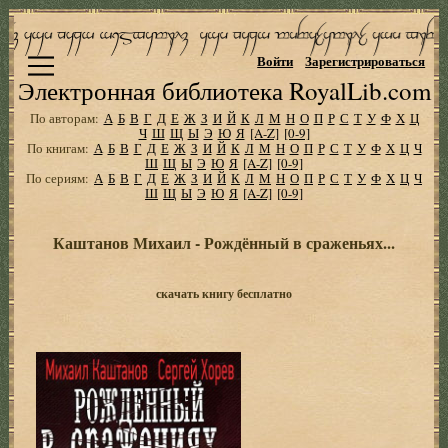
Войти
Зарегистрироваться
Электронная библиотека RoyalLib.com
По авторам:
А
Б
В
Г
Д
Е
Ж
З
И
Й
К
Л
М
Н
О
П
Р
С
Т
У
Ф
Х
Ц
Ч
Ш
Щ
Ы
Э
Ю
Я
[A-Z]
[0-9]
По книгам:
А
Б
В
Г
Д
Е
Ж
З
И
Й
К
Л
М
Н
О
П
Р
С
Т
У
Ф
Х
Ц
Ч
Ш
Щ
Ы
Э
Ю
Я
[A-Z]
[0-9]
По сериям:
А
Б
В
Г
Д
Е
Ж
З
И
Й
К
Л
М
Н
О
П
Р
С
Т
У
Ф
Х
Ц
Ч
Ш
Щ
Ы
Э
Ю
Я
[A-Z]
[0-9]
Каштанов Михаил - Рождённый в сраженьях...
скачать книгу бесплатно