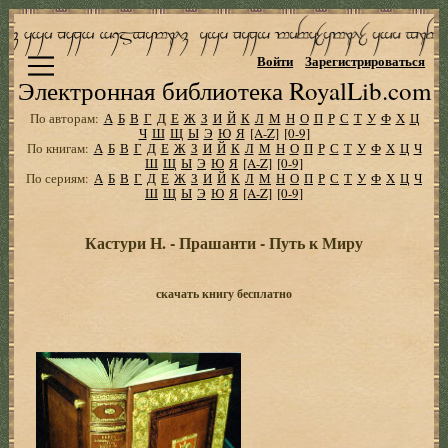
Войти
Зарегистрироваться
Электронная библиотека RoyalLib.com
По авторам:
А
Б
В
Г
Д
Е
Ж
З
И
Й
К
Л
М
Н
О
П
Р
С
Т
У
Ф
Х
Ц
Ч
Ш
Щ
Ы
Э
Ю
Я
[A-Z]
[0-9]
По книгам:
А
Б
В
Г
Д
Е
Ж
З
И
Й
К
Л
М
Н
О
П
Р
С
Т
У
Ф
Х
Ц
Ч
Ш
Щ
Ы
Э
Ю
Я
[A-Z]
[0-9]
По сериям:
А
Б
В
Г
Д
Е
Ж
З
И
Й
К
Л
М
Н
О
П
Р
С
Т
У
Ф
Х
Ц
Ч
Ш
Щ
Ы
Э
Ю
Я
[A-Z]
[0-9]
Кастури Н. - Прашанти - Путь к Миру
скачать книгу бесплатно