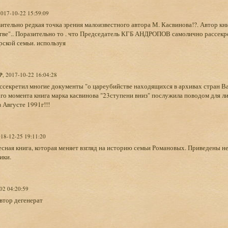
2017-10-22 15:59:09
ительно редкая точка зрения малоизвестного автора М. Касвинова!?. Автор кн
тве".. Поразительно то . что Председатель КГБ АНДРОПОВ самолично рассек
рской семьи. используя
Р
, 2017-10-22 16:04:28
ссекретил многие документы "о цареубийстве находящихся в архивах стран В
го момента книга марка касвинова "23ступени вниз" послужила поводом для л
Августе 1991г!!!
018-12-25 19:11:20
сная книга, которая меняет взгляд на историю семьи Романовых. Приведены не
ики.
02 04:20:59
автор дегенерат