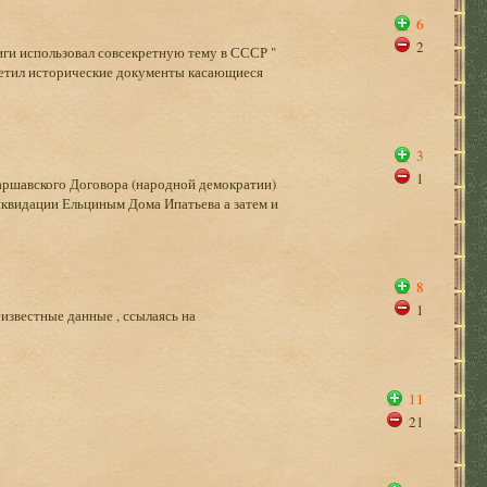
6
2
иги использовал совсекретную тему в СССР "
ретил исторические документы касающиеся
3
1
аршавского Договора (народной демократии)
иквидации Ельциным Дома Ипатьева а затем и
8
1
известные данные , ссылаясь на
11
21