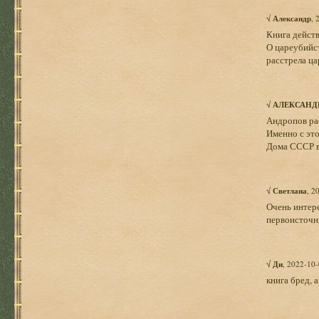
√
Александр
, 
Книга действ
О цареубийс
расстрела ца
√
АЛЕКСАНД
Андропов ра
Именно с это
Дома СССР в 
√
Светлана
, 2
Очень интере
первоисточн
√
Ди
, 2022-10-
книга бред, 