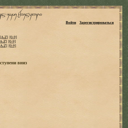
Войти
Зарегистрироваться
[A-Z]
[0-9]
[A-Z]
[0-9]
[A-Z]
[0-9]
ступени вниз