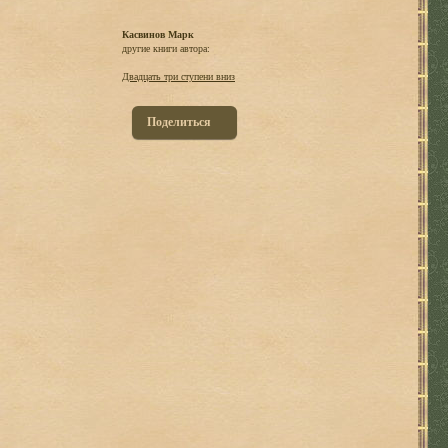
Касвинов Марк
другие книги автора:
Двадцать три ступени вниз
Поделиться