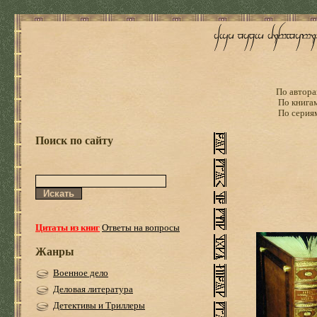
По автора
По книга
По серия
Поиск по сайту
Цитаты из книг
Ответы на вопросы
Жанры
Военное дело
Деловая литература
Детективы и Триллеры