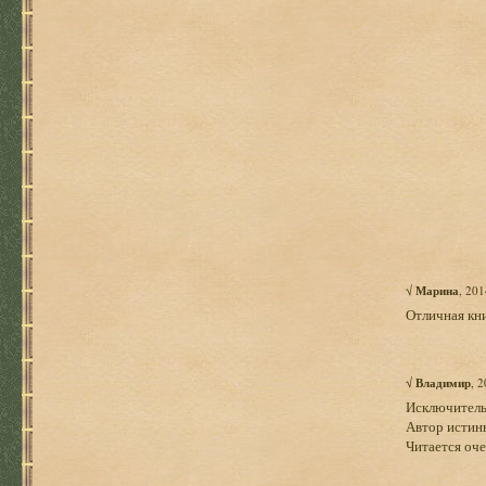
√
Марина
, 20
Отличная кни
√
Владимир
, 
Исключитель
Автор истин
Читается оче