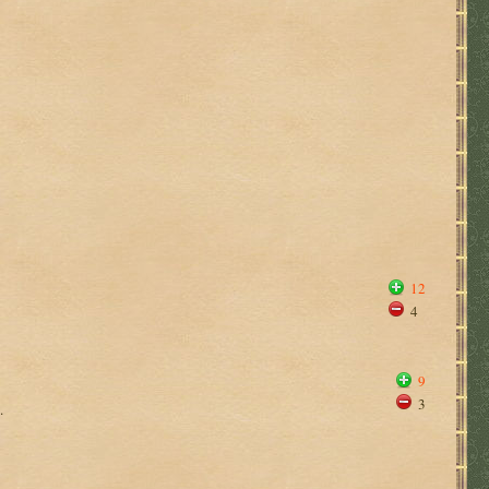
12
4
9
3
.