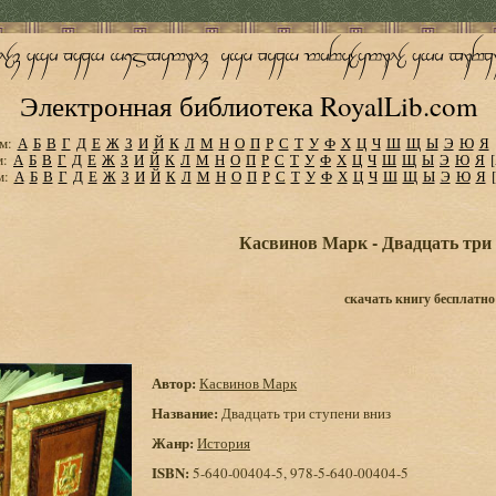
Электронная библиотека RoyalLib.com
м:
А
Б
В
Г
Д
Е
Ж
З
И
Й
К
Л
М
Н
О
П
Р
С
Т
У
Ф
Х
Ц
Ч
Ш
Щ
Ы
Э
Ю
Я
м:
А
Б
В
Г
Д
Е
Ж
З
И
Й
К
Л
М
Н
О
П
Р
С
Т
У
Ф
Х
Ц
Ч
Ш
Щ
Ы
Э
Ю
Я
м:
А
Б
В
Г
Д
Е
Ж
З
И
Й
К
Л
М
Н
О
П
Р
С
Т
У
Ф
Х
Ц
Ч
Ш
Щ
Ы
Э
Ю
Я
Касвинов Марк - Двадцать три 
скачать книгу бесплатно
Автор:
Касвинов Марк
Название:
Двадцать три ступени вниз
Жанр:
История
ISBN:
5-640-00404-5, 978-5-640-00404-5