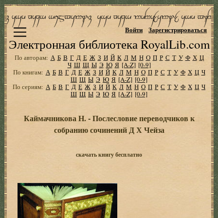
Войти
Зарегистрироваться
Электронная библиотека RoyalLib.com
По авторам:
А
Б
В
Г
Д
Е
Ж
З
И
Й
К
Л
М
Н
О
П
Р
С
Т
У
Ф
Х
Ц
Ч
Ш
Щ
Ы
Э
Ю
Я
[A-Z]
[0-9]
По книгам:
А
Б
В
Г
Д
Е
Ж
З
И
Й
К
Л
М
Н
О
П
Р
С
Т
У
Ф
Х
Ц
Ч
Ш
Щ
Ы
Э
Ю
Я
[A-Z]
[0-9]
По сериям:
А
Б
В
Г
Д
Е
Ж
З
И
Й
К
Л
М
Н
О
П
Р
С
Т
У
Ф
Х
Ц
Ч
Ш
Щ
Ы
Э
Ю
Я
[A-Z]
[0-9]
Каймачникова Н. - Послесловие переводчиков к
собранию сочинений Д Х Чейза
скачать книгу бесплатно