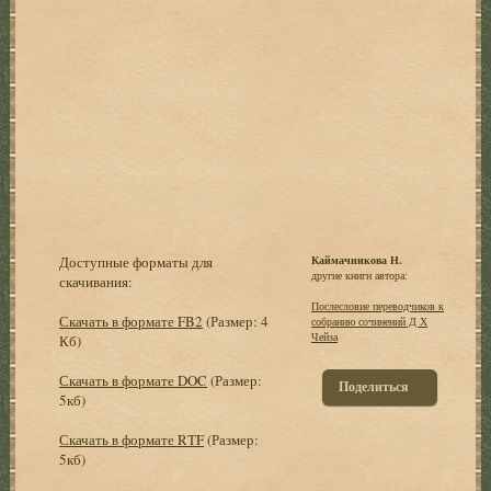
Доступные форматы для
Каймачникова Н.
другие книги автора:
скачивания:
Послесловие переводчиков к
Скачать в формате FB2
(Размер: 4
собранию сочинений Д Х
Чейза
Кб)
Скачать в формате DOC
(Размер:
Поделиться
5кб)
Скачать в формате RTF
(Размер:
5кб)