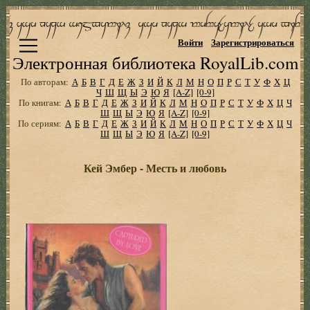
Войти
Зарегистрироваться
Электронная библиотека RoyalLib.com
По авторам:
А
Б
В
Г
Д
Е
Ж
З
И
Й
К
Л
М
Н
О
П
Р
С
Т
У
Ф
Х
Ц
Ч
Ш
Щ
Ы
Э
Ю
Я
[A-Z]
[0-9]
По книгам:
А
Б
В
Г
Д
Е
Ж
З
И
Й
К
Л
М
Н
О
П
Р
С
Т
У
Ф
Х
Ц
Ч
Ш
Щ
Ы
Э
Ю
Я
[A-Z]
[0-9]
По сериям:
А
Б
В
Г
Д
Е
Ж
З
И
Й
К
Л
М
Н
О
П
Р
С
Т
У
Ф
Х
Ц
Ч
Ш
Щ
Ы
Э
Ю
Я
[A-Z]
[0-9]
Кей Эмбер - Месть и любовь