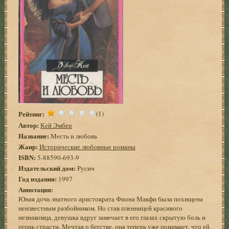
Рейтинг:
(1)
Автор:
Кей Эмбер
Название:
Месть и любовь
Жанр:
Исторические любовные романы
ISBN:
5-88590-693-9
Издательский дом:
Русич
Год издания:
1997
Аннотация:
Юная дочь знатного аристократа Фиона Макфи была похищена
неизвестным разбойником. Но став пленницей красивого
незнакомца, девушка вдруг замечает в его глазах скрытую боль и
огонь страсти. Мечтая о бегстве, она теперь уже понимает, что ей