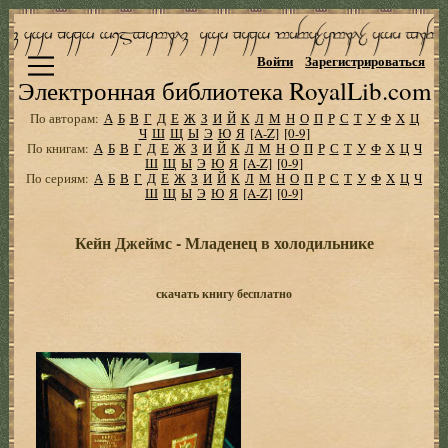
Войти
Зарегистрироваться
Электронная библиотека RoyalLib.com
По авторам:
А
Б
В
Г
Д
Е
Ж
З
И
Й
К
Л
М
Н
О
П
Р
С
Т
У
Ф
Х
Ц
Ч
Ш
Щ
Ы
Э
Ю
Я
[A-Z]
[0-9]
По книгам:
А
Б
В
Г
Д
Е
Ж
З
И
Й
К
Л
М
Н
О
П
Р
С
Т
У
Ф
Х
Ц
Ч
Ш
Щ
Ы
Э
Ю
Я
[A-Z]
[0-9]
По сериям:
А
Б
В
Г
Д
Е
Ж
З
И
Й
К
Л
М
Н
О
П
Р
С
Т
У
Ф
Х
Ц
Ч
Ш
Щ
Ы
Э
Ю
Я
[A-Z]
[0-9]
Кейн Джеймс - Младенец в холодильнике
скачать книгу бесплатно